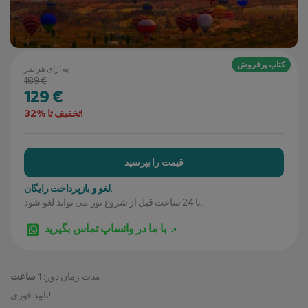
کتاب پرفروش
به ازای هر نفر
189 €
129 €
تخفیف تا %32!
قیمت را بپرسید
لغو و بازپرداخت رایگان.
تا 24 ساعت قبل از شروع تور می تواند لغو شود.
با ما در واتساپ تماس بگیرید
مدت زمان دور:
1 ساعت
تایید فوری!