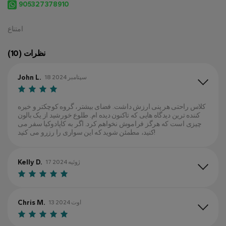
905327378910
امتناع
نظرات (10)
John L.
18 سپتامبر 2024
کلاس راحتی هر پنی ارزش داشت. فضای بیشتر، گروه کوچکتر و خیره
کننده ترین دیدگاه هایی که تاکنون دیده ام. طلوع خورشید از یک بالون
چیزی است که هرگز فراموش نخواهم کرد. اگر به کاپادوکیا سفر می
کنید، مطمئن شوید که این سواری را رزرو می کنید!
Kelly D.
17 ژوئیه 2024
Chris M.
13 اوت 2024