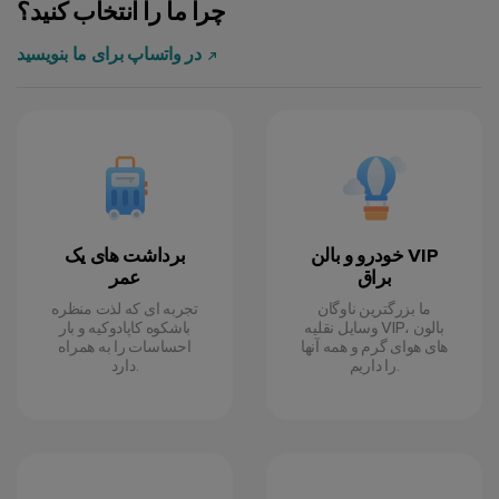
چرا ما را انتخاب کنید؟
در واتساپ برای ما بنویسید
Emily J.
4 سپتامبر 2024
خودرو و بالن VIP
برداشت های یک
براق
عمر
ما بزرگترین ناوگان
تجربه ای که لذت منظره
وسایل نقلیه VIP، بالون
باشکوه کاپادوکیه و بار
های هوای گرم و همه آنها
احساسات را به همراه
را داریم.
دارد.