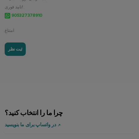
تایید فوری!
905327378910
امتناع
ثبت نظر
چرا ما را انتخاب کنید؟
در واتساپ برای ما بنویسید