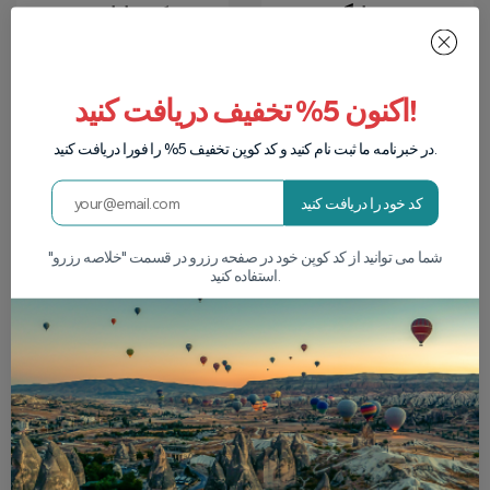
تضمین بازگشت
شرکت دارای مجوز
پول
گردشگری
اگر تور شما به دلیل
ما شرکت دارای مجوز
شرایط آب و هوایی
به شماره 9497 از
اکنون 5% تخفیف دریافت کنید!
کنسل شد و یا اگر
اتحادیه آژانس های
بخواهید آن را کنسل کنید،
مسافرتی ترکیه هستیم.
می توانید تا 24 ساعت
در خبرنامه ما ثبت نام کنید و کد کوپن تخفیف 5% را فورا دریافت کنید.
قبل از تور پول خود را
پس بگیرید.
کد خود را دریافت کنید
شما می توانید از کد کوپن خود در صفحه رزرو در قسمت "خلاصه رزرو"
استفاده کنید.
آلبوم عکس
کاوش در تورها