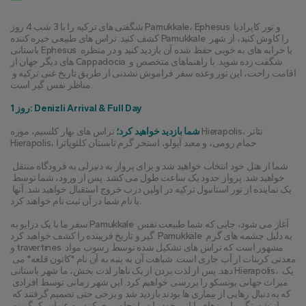
شگفتی های ترکیه را با 3 شب 4 روز Pamukkale، Ephesus و تور کاپرادیا 
کشف کنید. تراس های طبیعی خیره کننده Pamukkale را کاوش کنید، از شهر 
باستانی Ephesus با خرابه های به خوبی حفظ شده آن بازدید کنید و در منظره 
های دیگر جهان از Cappadocia شگفت زده شوید. با راهنماهای متخصص و 
اقامت راحت، این تور وعده سفر فراموش نشدنی از طریق تاریخ غنی ترکیه و 
مناظر نفس گیر است.
روز 1: Denizli Arrival & Full Day
شما بازدید خواهید کرد؛
 تراس های بهار کلسیم، موزه Hierapolis، تئاتر 
Hierapolis، حمام رومی، و معبد آپولو، استخر گرم تابستان کلئوپاترا
شما از هتل خود انتخاب خواهید شد و برای پرواز به دنیزلی به فرودگاه منتقل 
خواهید شد. پرواز حدود یک ساعت طول می کشد. پس از ورود، شما توسط 
یک نماینده از تور استانبول ترکیه در اولین درب خروج استقبال خواهید شد. آنها 
با نام شما در آن ثبت نام خواهند کرد.
سفر ما با یک درایو به Pamukkale آغاز می شود، جایی که شما طبیعت نفس 
گیر و تاریخ فریبنده را کشف خواهید کرد. Pamukkale به دلیل چشمه های گرم 
و travertines مشهور است که تراس های تشکیل شده توسط رسوب مواد 
معدنی کربنات از آب جاری است. شباهت آن به پنبه به آن نام "کاتون قلعه" می 
دهد. پس از لذت بردن از یک ناهار لذت بخش، ما شهر باستانی Hierapolis، یک 
میراث جهانی یونسکو را بررسی خواهیم کرد. این شهر زمانی توسط افرادی 
که به دنبال رهایی از بیماری ها بودند بازدید شد و برخی حتی تصمیم گرفتند که 
بازنشستگی یا روزهای پایانی خود را در اینجا سپری کنند. به عنوان یک گزینه 