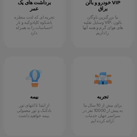
خودرو و بالن VIP
برداشت های یک
براق
عمر
ما بزرگترین ناوگان
تجربه ای که لذت منظره
وسایل نقلیه VIP، بالون
باشکوه کاپادوکیه و بار
های هوای گرم و همه آنها
احساسات را به همراه
را داریم.
دارد.
تجربه
بیمه
برای بیش از 10 سال ما
از ابتدا تا انتهای تور
به بیش از 10000 نفر در
بادکنک و تور معمولی
سراسر جهان خدمات
بیمه خواهید داشت.
ارائه کرده ایم.