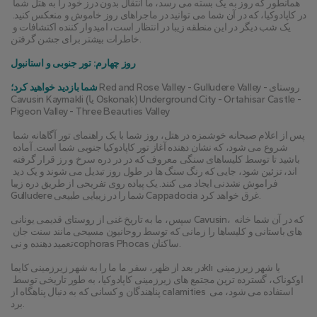
همانطور که روز به یک بسته می رسد، ما انتقال بدون درز خود را به هتل شما 
در کاپادوکیا، که در آن شما می توانید در ماجراهای روز خاموش و منعکس کنید. 
یک شب دیگر در این منطقه زیبا در انتظار است، امیدوار کننده اکتشافات و 
خاطرات بیشتر برای جشن گرفتن.
روز چهارم: تور جنوبی و استانبول
 Red and Rose Valley - Gulludere Valley - روستای 
شما بازدید خواهید کرد؛
Cavusin Kaymakli (یا Oskonak) Underground City - Ortahisar Castle - 
Pigeon Valley - Three Beauties Valley
پس از اعلام صبحانه خوشمزه در هتل، روز شما با یک راهنمای تور آگاهانه شما 
شروع می شود، که نشان دهنده آغاز تور کاپادوکیا جنوبی شما است. آماده 
باشید تا توسط کلیساهای سنگی معروف که در در دره سرخ و رز قرار گرفته 
اند، تزئین شود، جایی که رنگ سنگ ها در طول روز تبدیل می شوند و یک دید 
فراموش نشدنی ایجاد می کنند. یک پیاده روی تفریحی از طریق دره زیبا 
Gulludere شما را در زیبایی طبیعی Cappadocia غرق خواهد کرد.
سپس، ما به تاریخ غنی از روستای قدیمی یونانی Cavusin، که در آن شما خانه 
های باستانی و کلیساها را زمانی که توسط روحانیون مسیحی مانند سنت جان 
تعمید دهنده و نیcophoras Phocas ساکنان.
در بعد از ظهر، سفر ما ما را به شهر زیرزمینی کایماklı یا شهر زیرزمینی 
اوکوناک، گسترده ترین مجتمع های زیرزمینی کاپادوکیا، به طور تاریخی توسط 
پناهندگان و کسانی که به دنبال پناهگاه از calamities استفاده می شود، می 
برد.