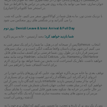
جوان سازی، شما می توانید یک پیاده روی تفریحی در تراس ها یا افراط در شنا 
در استخر شنا کلئوپاترا (اختیاری).
با نزدیک شدن تور، ما به هتل شما در کوالالامپور سفر می کنیم، جایی که شب 
را می گذرانید و در شگفتی های روز منعکس می شود.
روز دوم: Denizli Leave & Izmir Arrival & Full Day
شما بازدید خواهید کرد؛
 معبد آرتمیس - خانه مریم باکره
پس از صبحانه ای در هتل، ما شما را برای یک سفر غنی به Ephesus انتخاب 
می کنیم. این شهر یونان باستان واقعا شگفت انگیز است و در میان سبزهای 
سرسبز قرار دارد. در طول روز، شما فرصتی برای کشف سایت های قابل 
توجه مانند معبد Hadrian، کتابخانه Celcius، تئاتر، Hamams و Old Harbor 
خواهید داشت. ناهار یک استراحت لذت بخش بین شما خواهد بود و انرژی لازم 
برای ادامه اکتشاف شما را فراهم می کند.
توقف بعدی ما خانه مریم باکره خواهد بود، جایی که او روزهای پایانی خود را در 
انزوای آرام گذراند. این پناهگاه از راه دور اهمیت ویژه ای برای بسیاری از 
بازدید کنندگان دارد. پس از این interlude آرام، ما از معبد آرتمیس بازدید 
خواهیم کرد که در میان هفت عجایب جهان باستان شمارش شده است. اگرچه 
در حال حاضر در خرابه ها، شکوه معبد هنوز قابل لمس است، با بقایای سنگ 
مرمر آن و ستون های پیچیده مجسمه سازی شده ارائه یک نگاه اجمالی به 
گذشته روشن آن است.
پس از یک روز پر از تاریخ و تعجب، ما تضمین می کنیم که انتقال نرم خود را به 