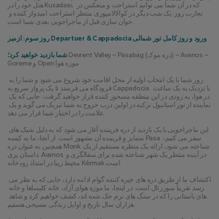
هتل خود را در Kusadasi، که در آن شما می توانید استراحت و منعکس در 
تجارب روز. یک شب دیگر در کوالالامپوری منتظر استراحت امیدوار کننده و 
جوان سازی قبل از ماجراجویی بعدی شما است.
روز سوم: ازمیر Departuer & Cappadocia ورود و روز کامل تور شمالی
 Devrent Valley – Pasabag (دره موک) – Avanos – 
شما بازدید خواهید کرد؛
Goreme و Open موزه هوا
روز شما با یک انتخاب اولیه از محل اقامت خود شروع می شود و شما را به 
فرودگاه می فرستد تا یک پرواز سریع به Cappadocia. با نزدیک به یک ساعت 
در هوا، به زودی در این منطقه مسحور کننده قرار خواهید گرفت، جایی که یک 
نماینده از تور استانبول ترکیه در اولین درب خروج به شما تبریک می گوید و یک 
علامت را در اختیار شما قرار می دهد.
این ماجراجویی با یک بازدید از دره فریبنده آغاز می شود که به دلیل شیک های 
متمایز و فریبنده آن مشهور است. از آنجا، ما به کیسه Pasa سفر می کنیم، 
همچنین به عنوان دره Monk شناخته می شود، ارائه یک منظره مستقیم از یک 
داستان پری. Avanos در آینده منتظر یک شهر شناخته شده برای سفالگری و 
محیط زیبا در امتداد رودخانه Kılırmak است.
اکتشاف ما از طریق دره های خیره کننده گوام ادامه دارد، جایی که به نظر می 
رسد تقریباً سوررئال است. در اینجا، ما موزه هوای آزاد، خانه کلیساها و خانه 
های باستانی را که در سنگ های نرم حک شده اند، کشف خواهیم کرد و شاهد 
هزاران سال تاریخ و اوایل زندگی مسیحی هستیم.