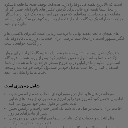
توقف بعدی ما قلعه باشکوه Uchisar است که بالاترین نقطه کاپادوکیا را دارد. 
از اینجا، شما نقطه اوج عالی برای گرفتن عکس های پانورامای نفس گیر از 
منطقه خواهید داشت. همانطور که فرود می آییم، دره خوک قبل از ما آشکار 
خواهد شد، ارائه یک دیدگاه جذاب از قلعه اوچیسار و کبوتران ساکن آن در خانه 
های کبوتر خود.
مقصد نهایی ما دره سه زیبایی است که برای تاکستان ها و vista های هیجان 
انگیز مشهور است. در اینجا، شما فرصتی برای خیساندن در زیبایی کاپادوکیا یک 
بار گذشته خواهید داشت.
با نزدیک شدن روز، ما انتقال به موقع شما را به فرودگاه کاپرادیا برای پرواز 
بازگشت شما به استانبول تضمین خواهیم کرد. پس از ورود شما به فرودگاه 
استانبول، نماینده ما در اولین درب خروج منتظر خواهد بود تا به شدت از شما 
استقبال کند. از آنجا، شما به هتل خود در استانبول گرفته خواهید شد و نتیجه 
خدمات ما را نشان می دهد.
شامل چه چیزی است
صبحانه در هتل ها و ناهار در رستوران های انتخاب شده ارائه می شود،
اطمینان حاصل کنید که روز خود را پر انرژی و لذت بردن از وعده های غذایی
لذت بخش در طول سفر خود شروع می کنید.
اقامت برای 3 شب در هتل ها، به شما یک استراحت راحت و آرامش بخش
پس از ماجراهای هر روز.
هتل انتخاب و خدمات ترک، بنابراین شما می توانید بدون درز بین محل
اقامت و مقصد تور سفر کنید.
تمام نقل و انتقالات فرودگاه با استفاده از وسایل نقلیه غیر تهویه مطبوع،