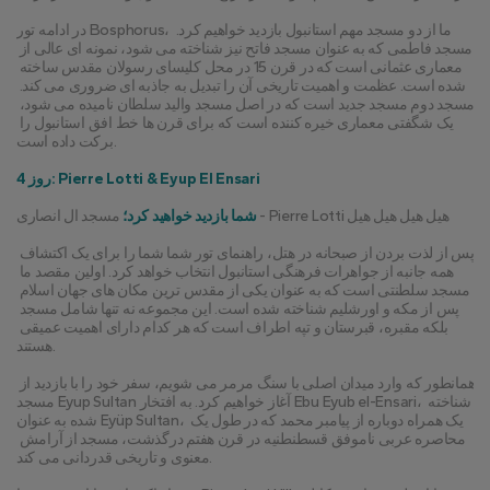
در ادامه تور Bosphorus، ما از دو مسجد مهم استانبول بازدید خواهیم کرد. 
مسجد فاطمی که به عنوان مسجد فاتح نیز شناخته می شود، نمونه ای عالی از 
معماری عثمانی است که در قرن 15 در محل کلیسای رسولان مقدس ساخته 
شده است. عظمت و اهمیت تاریخی آن را تبدیل به جاذبه ای ضروری می کند. 
مسجد دوم مسجد جدید است که در اصل مسجد والید سلطان نامیده می شود، 
یک شگفتی معماری خیره کننده است که برای قرن ها خط افق استانبول را 
برکت داده است.
روز 4: Pierre Lotti & Eyup El Ensari
 مسجد ال انصاری - Pierre Lotti هیل هیل هیل هیل
شما بازدید خواهید کرد؛
پس از لذت بردن از صبحانه در هتل، راهنمای تور شما شما را برای یک اکتشاف 
همه جانبه از جواهرات فرهنگی استانبول انتخاب خواهد کرد. اولین مقصد ما 
مسجد سلطنتی است که به عنوان یکی از مقدس ترین مکان های جهان اسلام 
پس از مکه و اورشلیم شناخته شده است. این مجموعه نه تنها شامل مسجد 
بلکه مقبره، قبرستان و تپه اطراف است که هر کدام دارای اهمیت عمیقی 
هستند.
همانطور که وارد میدان اصلی با سنگ مرمر می شویم، سفر خود را با بازدید از 
مسجد Eyup Sultan آغاز خواهیم کرد. به افتخار Ebu Eyub el-Ensari، شناخته 
شده به عنوان Eyüp Sultan، یک همراه دوباره از پیامبر محمد که در طول یک 
محاصره عربی ناموفق قسطنطنیه در قرن هفتم درگذشت، مسجد از آرامش 
معنوی و تاریخی قدردانی می کند.