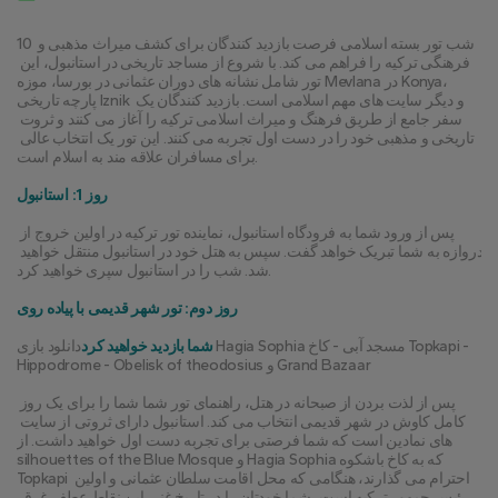
10 شب تور بسته اسلامی فرصت بازدید کنندگان برای کشف میراث مذهبی و 
فرهنگی ترکیه را فراهم می کند. با شروع از مساجد تاریخی در استانبول، این 
تور شامل نشانه های دوران عثمانی در بورسا، موزه Mevlana در Konya، 
پارچه تاریخی Iznik و دیگر سایت های مهم اسلامی است. بازدید کنندگان یک 
سفر جامع از طریق فرهنگ و میراث اسلامی ترکیه را آغاز می کنند و ثروت 
تاریخی و مذهبی خود را در دست اول تجربه می کنند. این تور یک انتخاب عالی 
برای مسافران علاقه مند به اسلام است.
روز 1: استانبول
پس از ورود شما به فرودگاه استانبول، نماینده تور ترکیه در اولین خروج از 
دروازه به شما تبریک خواهد گفت. سپس به هتل خود در استانبول منتقل خواهید 
شد. شب را در استانبول سپری خواهید کرد.
روز دوم: تور شهر قدیمی با پیاده روی
شما بازدید خواهید کرد
دانلود بازی Hagia Sophia مسجد آبی - کاخ Topkapi - 
Hippodrome - Obelisk of theodosius و Grand Bazaar
پس از لذت بردن از صبحانه در هتل، راهنمای تور شما شما را برای یک روز 
کامل کاوش در شهر قدیمی انتخاب می کند. استانبول دارای ثروتی از سایت 
های نمادین است که شما فرصتی برای تجربه دست اول خواهید داشت. از 
silhouettes of the Blue Mosque و Hagia Sophia که به کاخ باشکوه 
Topkapi احترام می گذارند، هنگامی که محل اقامت سلطان عثمانی و اولین 
رئیس جمهور ترکیه است، شما خودتان را در تاریخ غنی این نقاط عطف غرق 