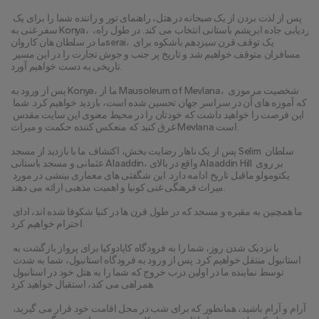
پس از لذت بردن از یک صبحانه در هتل، راهنمای تور و راننده شما را برای یک 
سفر غنی به Konya، ردیابی جاده ابریشم باستانی انتخاب می کند. در طول راه، 
ما در سلطان هان کاروانserai، یک توقف قرن سیزدهم باشکوه برای 
مسافران متوقف خواهیم شد و تاریخ پر جنب و جوش تجارت را در این مسیر 
تاریخی به دست خواهیم آورد.
پس از ورود به Konya، ما از Mausoleum of Mevlana، شخصیت مرموزی 
که آموزه های آن در سراسر جهان تحسین شده است، بازدید خواهیم کرد. شما 
این فرصت را خواهید داشت که خودتان را در محیط معنوی این سایت مقدس 
غرق کنید که منعکس کننده حکمت و میراث Mevlana است.
پس از یک ناهار رضایت بخش، اکتشاف ما با بازدید از مسجد Selim سلطان 
عثمانی و مسجد باستانی Alaaddin، واقع در بالای Alaaddin Hill بر روی 
یکتومولو ماقبل تاریخ ادامه دارد. این شگفتی های معماری بینشی در مورد 
میراث فرهنگی غنی کونیا و اهمیت مذهبی ارائه می دهند.
ما همچنین به مقبره و مسجد که در طول قرن ها در کنیا شکوفا شده اند، ادای 
احترام خواهیم کرد.
با نزدیک شدن روز، شما را به فرودگاه کاپادوکیا برای پرواز بازگشت به 
استانبول منتقل خواهیم کرد. پس از ورود به فرودگاه استانبول، شما به شدت 
توسط نماینده ما در اولین درب خروج که شما را به هتل خود در استانبول 
همراهی می کند، استقبال خواهید کرد.
آرام و آرام باشید، همانطور که برای شب در محل اقامت خود قرار می گیرید، 