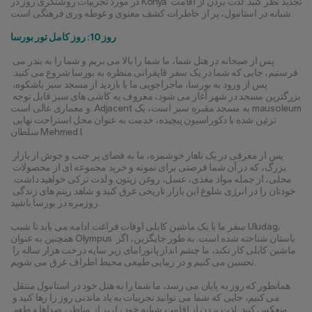
در مورد تجربیات روشنگری روز در Konya تجدید نظر کنید. لذت بردن از اقامت 
شبانه در استانبول، پر از خاطرات کشف معنوی و غوطه وری فرهنگی است.
روز 10: روز کامل تور بورسا
پس از صبحانه در هتل شما، ما شما را بالا می بریم و شما را به بندر می 
فرستیم، جایی که شما در یک سفر قایقرانی منظره به بورسا شروع می کنید. 
پس از ورود به بورسا، ماجراجویی ما با بازدید از مسجد سبز باشکوه، 
بزرگترین مسجد در شهر آغاز می شود، معروف به کاشی های سبز قابل توجه 
و معماری عالی است. Adjacent به مسجد مقبره سبز است، یک mausoleum 
تزئین شده با دکوراسیون پیچیده، خدمت به عنوان محل استراحت نهایی 
سلطان Mehmed I.
پس از معرفی در یک ناهار خوشمزه، ما به فضای پر جنب و جوش از بازار 
بزرگ، که در آن شما فرصتی برای نمونه و خرید مجموعه ای از محصولات 
محلی، از جمله مواد مغذی، عسل، روغن زیتون و لذت ترکی خواهید داشت. 
خودتان را در انرژی شلوغ این بازار تاریخی غرق کنید و شاهد ریتم های زندگی 
روزمره در بورسا باشید.
سفر ما با یک ماشین کابلی اوقات فراغت ادامه می یابد تا شیب Uludag، 
همچنین به عنوان Olympus باستان شناخته شده است. به طور جایگزین، اگر 
ماشین کابلی کار نکند، ما چشم انداز پانورامای زیر سایه درخت هزار ساله را 
تحسین می کنیم و در زیبایی طبیعی محیط اطراف غرق می شویم.
همانطور که روز به پایان می رسد، ما شما را به هتل خود در استانبول منتقل 
می کنیم، جایی که شما می توانید تجربیات به یاد ماندنی روز را رها کنید و 
منعکس کنید. لذت بردن از اقامت شبانه خود را، پر از مناظر، صداها و طعم 