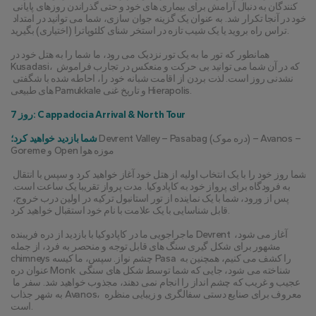
کنندگان به دنبال آرامش برای بیماری های خود و حتی گذراندن روزهای پایانی 
خود در آنجا تکرار شد. به عنوان یک گزینه جوان سازی، شما می توانید در امتداد 
تراس راه بروید یا یک شیب تازه در استخر شنای کلئوپاترا (اختیاری) بگیرید.
همانطور که تور ما به یک تور نزدیک می رود، ما شما را به هتل خود در 
Kusadasi، که در آن شما می توانید بی حرکت و منعکس در تجارب فراموش 
نشدنی روز است. لذت بردن از اقامت شبانه خود را، احاطه شده با شگفتی 
های طبیعی Pamukkale و تاریخ غنی Hierapolis.
روز 7: Cappadocia Arrival & North Tour
 Devrent Valley – Pasabag (دره موک) – Avanos – 
شما بازدید خواهید کرد؛
Goreme و Open موزه هوا
شما روز خود را با یک انتخاب اولیه از هتل خود آغاز خواهید کرد و سپس با انتقال 
به فرودگاه برای پرواز خود به کاپادوکیا. مدت پرواز تقریبا یک ساعت است. 
پس از ورود، شما با یک نماینده از تور استانبول ترکیه در اولین درب خروج، 
قابل شناسایی با یک علامت با نام خود استقبال خواهید کرد.
ماجراجویی ما در کاپادوکیا با بازدید از دره فریبنده Devrent آغاز می شود، 
مشهور برای شکل گیری سنگ های قابل توجه و منحصر به فرد، از جمله 
chimneys چشم نواز. سپس، ما کیسه Pasa را کشف می کنیم، همچنین به 
عنوان دره Monk شناخته می شود، جایی که شما توسط شکل های سنگی 
عجیب و غریب که چشم انداز را انجام نمی دهند، مجذوب خواهید شد. سفر ما 
به شهر جذاب Avanos، معروف برای صنایع دستی سفالگری و زیبایی منظره 
است.