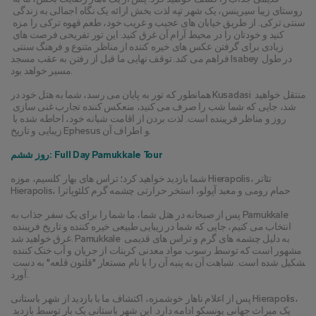
روستای زیبا سیرینس، یک شهر تپه لذت بخش ارائه یک نگاه اجمالی به زندگی 
سنتی ترکی. از طریق خیابان های عجیب و غریب خود، طعم قهوه ترکی را مزه 
کنید و خودتان را در محیط آرام آن غرق کنید. این تور تفریحی فرصت های 
زیادی برای گرفتن عکس های خیره کننده از مناظر متنوع و فرهنگ سنتی 
فراهم می کند. توقف نهایی ما قبل از رفتن به عقب مسجد Isabey در طول 
مسیر خواهد بود.
همانطور که تور به پایان می رسد، شما به هتل خود در Kusadasi منتقل خواهید 
شد، جایی که شما شب را صرف می کنید، منعکس کننده تجارب غنی سازی 
روز و مناظر فریبنده است. لذت بردن از اقامت شبانه خود، احاطه شده با 
زیبایی و تاریخ Ephesus و اطراف آن.
روز ششم: Full Day Pamukkale Tour
شما بازدید خواهید کرد؛ تراس های بهار کلسیم، موزه Hierapolis، تئاتر 
Hierapolis، حمام رومی و معبد آپولو، استخر حرارتی چشمه گرم کلئوپاترا
پس از صبحانه در هتل شما، ما شما را برای یک سفر جذاب به Pamukkale 
انتخاب می کنیم، جایی که شما در زیبایی طبیعی خیره کننده و تاریخ فریبنده 
غرق خواهید شد. Pamukkale به دلیل چشمه های گرم و تراس های قدیمی 
مشهور است که توسط رسوب مواد معدنی کربنات از جریان و آب خنک کننده 
تشکیل شده است. شباهت آن به پنبه آن را با نام مستعار "قلتون قلعه" به دست 
آورد.
پس از اعلام ناهار خوشمزه، اکتشاف ما با بازدید از شهر باستانی Hierapolis، 
یک میراث جهانی یونسکو ادامه دارد. این شهر باستانی یک بار توسط بازدید 