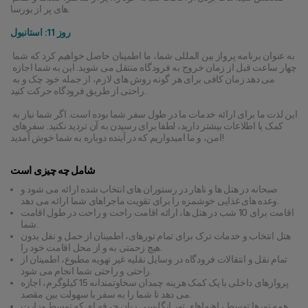
های پر از بورسا.
روز 11: استانبول
به عنوان برنامه پرواز بین المللی شما، ما اطمینان حاصل خواهیم کرد که شما 
چهار ساعت قبل از زمان خروج به فرودگاه منتقل می شوید. این به شما اجازه 
می دهد زمان کافی برای هر گونه روش های لازم، از جمله خود چک و به 
راحتی از طریق فرودگاه حرکت کنید.
این لذت ما برای ارائه خدمات ما در طول سفر شما بوده است. اگر شما نیاز به 
کمک یا اطلاعات بیشتر دارید، لطفا برای رسیدن به آن تردید نکنید. سفرهای 
امن، و ما امیدواریم که در آینده دوباره به شما خوش آمدید!
شامل چه چیزی است
صبحانه در هتل ها و ناهار در رستوران های انتخاب شده ارائه می شود و
وعده های غذایی خوشمزه را برای تقویت ماجراهای شما ارائه می دهد.
اقامت برای 10 شب در هتل ها، ارائه اقامت راحت و راحت در طول اقامت
شما.
هتل انتخاب و خدمات ترک برای تمام تورهای، اطمینان از حمل و نقل بدون
هیچ زحمتی به و از محل اقامت خود را.
تمام نقل و انتقالات فرودگاه در وسایل نقلیه غیر تهویه مطبوع، اطمینان از
راحتی و راحتی شما انجام می شود.
پروازهای داخلی با یک کمک هزینه چمدان سخاوتمندانه 15 کیلوگرم، اجازه
می دهد تا شما را به سفر با سهولت بین مقصد.
همه تورها توسط راهنماهای تور انگلیسی زبان حرفه ای که توسط وزارت