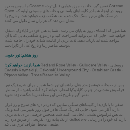
ما سپس به دره Goreme نفس گیر، خانه به موزه هوایی قابل توجه Goreme 
Open بروید. در اینجا، شما در کلیساهای باستانی و خانه های مسیحی اولیه که 
در سنگ های نرم و سنگ حک شده اند، شگفت زده خواهید شد، و تاریخ را 
نشان می دهد که هزاران سال طول می کشد.
همانطور که اکتشاف روز به پایان می رسد، شما به هتل خود در کاپادوکیا منتقل 
خواهید شد، جایی که می توانید استراحت کنید و در مورد شگفتی هایی که با آن 
مواجه شده اید بازتاب دهید. لذت بردن از اقامت شبانه خود را، احاطه شده 
توسط مناظر زیبا و تاریخ غنی از کاپرادسیا.
روز هشتم: تور جنوبی
 Red and Rose Valley - Gulludere Valley - روستای 
شما بازدید خواهید کرد؛
Cavusin Kaymakli (یا Oskonak) Underground City - Ortahisar Castle - 
Pigeon Valley - Three Beauties Valley
پس از صبحانه خوشمزه در هتل، راهنمای تور شما شما را برای شروع یک تور 
فراموش نشدنی در جنوب کاپادوکیا انتخاب خواهد کرد. آماده باشید تا از مناظر 
نفس گیر و تاریخ غنی این منطقه زیبا شگفت زده شوید.
سفر ما با بازدید از کلیساهای سنگی نمادین که در در دره های سرخ و رز قرار 
دارند آغاز می شود، جایی که رنگ سنگ ها در طول روز تغییر می کنند و یک 
نمایش فراموش نشدنی ایجاد می کنند. شما همچنین فرصتی برای لذت بردن 
از یک پیاده روی تفریحی از طریق دره زیبا Gulludere دارید که خود را در زیبایی 
طبیعی محیط اطراف غرق می کند.