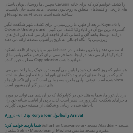
سپس، ما روستای یونان باستان Cavusin را کشف خواهیم کرد که برای خانه 
های تاریخی و کلیساهای متعلق به روحانیون مسیحی مانند سنت جان باپتیست 
و Nicophoras Phocas شناخته شده است.
در بعد از ظهر، ما زیرزمینی را برای کشف شهر شگفت انگیز Kaymakli یا 
Oskonak Underground، گسترده ترین نوع آن در کاپادوکیا کشف می کنیم. 
در ابتدا توسط پناهندگان و کسانی که از فاجعه فرار می کنند، این اتاق های 
زیرزمینی یک نگاه اجمالی به تاریخ پرآشوب منطقه ارائه می دهند.
تور ما با بازدید از قلعه باشکوه Uchisar ادامه می دهد و بالاترین نقطه را در 
کاپادوکیا قرار می دهد. در اینجا، شما فرصتی برای گرفتن عکس پانوراما از 
منظره خیره کننده Cappadocian خواهید داشت.
همانطور که روز اکتشاف خود را پایین می آوریم، دره خوک زیبا را تحسین می 
کنیم که برای خانه های کبوتر و دیدگاه های پانوراما از قلعه اوچیسار شناخته 
شده است. توقف نهایی ما دره سه زیبایی است که برای تاکستان ها و vista 
های نفس گیر آن مشهور است.
در پایان تور ما، شما به هتل خود در کاپادوکیا، که در آن شما می توانید در مورد 
ماجراهای شگفت انگیز روز بی نظیر است. لذت بردن از اقامت شبانه خود را، 
احاطه شده با زیبایی و شگفتی از منطقه جنوبی کاپرادیا.
روز 9: Full Day Konya Tour و استانبول Arrival
 Sultanhan Caravanserai - مسجد Alaaddin - مسجد 
شما بازدید خواهید کرد؛
سلطان Selim - Mausoleum از Mevlana مقبره و مسجد سامس