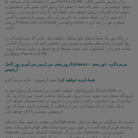
پس از اکتشاف ما از مسجد، ما Pierre Loti Hill را از طریق ماشین کابلی 
صعود خواهیم کرد، جایی که شما با چشم انداز پانورامای نفس گیر استانبول و 
چشم انداز اطراف درمان خواهید شد. لحظه ای را برای غرق شدن در زیبایی 
آرام شهر از این نقطه ضعف، به نام پس از رمان نویس فرانسوی و افسر 
دریایی Pierre Loti، که Solace و الهام در vistas منظره خود را پیدا کرده 
است.
در پایان تور ما، شما به هتل خود منتقل خواهید شد، جایی که می توانید آن را 
رها کنید و در لذت های معنوی و بصری روز منعکس کنید. لذت بردن از اقامت 
شبانه خود را در استانبول، غنی شده توسط تاریخ عمیق و زیبایی مسجد اروپ 
سلطان و Pierre Loti Hill.
روز پنجم: من ازمیر می آیم و روز کامل Ephesus - مریم باکره - تور معبد 
آرتمیس
شما بازدید خواهید کرد؛
 معبد آرتمیس - خانه مریم باکره
شما یک شروع اولیه خواهید داشت زیرا شما برای پرواز خود به Izmir به 
فرودگاه منتقل می شوید. مدت پرواز تقریبا یک ساعت است. پس از فرود، یک 
نماینده از تور استانبول ترکیه در اولین درب خروج، از شما استقبال خواهد کرد 
و یک نشانه از نام شما دارد. پس از ملاقات با راهنما و راننده، شما یک تور 
فراموش نشدنی را آغاز خواهید کرد.
اولین مقصد ما شهر یونان باستان Ephesus است، یک شگفتی در میان درختان 
برجسته قرار گرفته است. در طول روز، شما سایت های الهام بخش مانند معبد 
Hadrian، کتابخانه باشکوه Celcius، تئاتر بزرگ، Hamams تاریخی و بندر 
قدیمی جذاب را کشف خواهید کرد. پس از یک ناهار رضایت بخش، ما به 