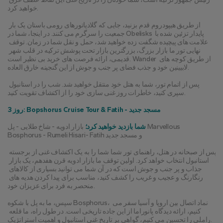
خواهید کرد.
از طریق هیپودروم قدم بزنید، جایی که گلادیاتورهای رومی باستان یک بار 
جمعیت را سرگرم می کنند. در اینجا، شما در Obelisks پایدار تزئین شده با 
علامت های پیچیده شگفت زده خواهید شد، حمل و نقل شما در زمان. توقف 
نهایی تور ما بازار بزرگ، بزرگترین بازار تحت پوشش ترکیه در قلب شهر 
قدیمی، ارائه فرصت های خرید بی نظیر است. Wander از طریق کوچه های 
لابیینین خود و جذب فضای پر جنب و جوش از این گنجینه خارق العاده.
پس از اتمام تور، شما به هتل خود منتقل خواهید شد. شب را در استانبول 
سپری کنید، خاطرات روز غنی سازی خود را از اکتشاف تقویت کنید.
روز 3: Bopshorus Cruise Tour & Fatih - مسجد جدید
شما بازدید خواهید کرد؛
 بازار ادویه - شاخ طلایی - پل Marvellous 
Bosphorus - Rumeli Hisari- Fatih و مسجد جدید
پس از صبحانه در هتل، راهنمای تور شما شما را به یک اکتشاف غنی از برجسته 
استانبول انتخاب خواهد کرد. اولین توقف ما بازار ادویه قرن هفدهم، یک بازار 
جذاب و پر جنب و جوش است که در آن شما می توانید بسیاری از کالاهای 
رنگارنگ و عجیب و غریب را کشف کنید، مناسب برای پیدا کردن هدیه های 
منحصر به فرد برای عزیزان خود.
سپس، ما به پل با شکوه Bosphorus، نماد اتصال بین اروپا و آسیا سفر می 
کنیم، ارائه دیدگاه پانوراما از این جاده تاریخی است. در طول راه، ما قلعه 
راملی را تحسین می کنیم، گواهی بر تاریخ غنی استانبول و اهمیت استراتژیک.