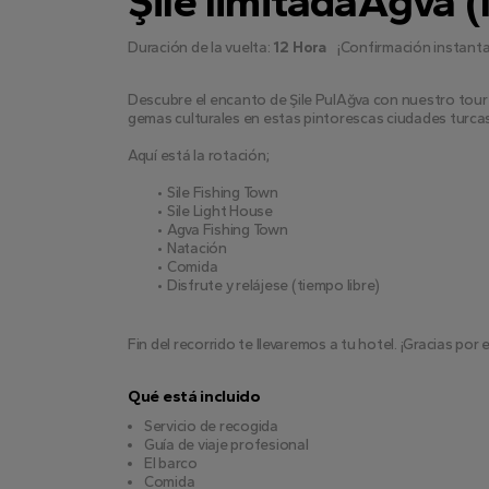
Şile limitadaAğva 
Duración de la vuelta:
12 Hora
¡Confirmación instant
Descubre el encanto de Şile PulAğva con nuestro tour de
gemas culturales en estas pintorescas ciudades turcas
Aquí está la rotación;
Sile Fishing Town
Sile Light House
Agva Fishing Town
Natación
Comida
Disfrute y relájese (tiempo libre)
Fin del recorrido te llevaremos a tu hotel. ¡Gracias por 
Qué está incluido
Servicio de recogida
Guía de viaje profesional
El barco
Comida