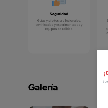
Seguridad
Guías y pilotos profesionales,
certificados y experimentados y
equipos de calidad.
c
c
¡
Sus
Galería