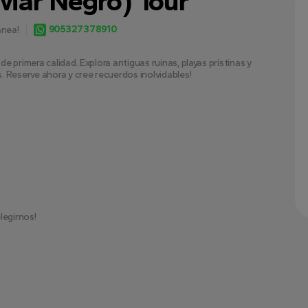
(Mar Negro) Tour
905327378910
anea!
 primera calidad. Explora antiguas ruinas, playas prístinas y 
. Reserve ahora y cree recuerdos inolvidables!
elegirnos!