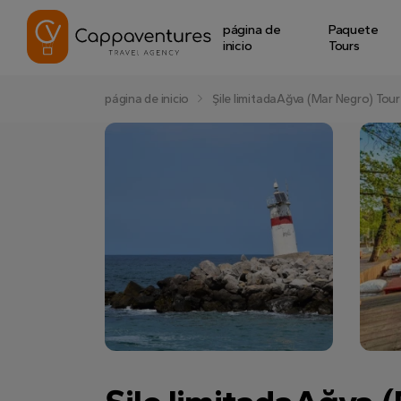
página de
Paquete
inicio
Tours
página de inicio
Şile limitadaAğva (Mar Negro) Tour