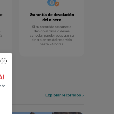
de
Garantía de devolución
del dinero
Si su recorrido se cancela
e
debido al clima o desea
ía
cancelar, puede recuperar su
dinero antes del recorrido
hasta 24 horas.
A!
upón
Explorar recorridos