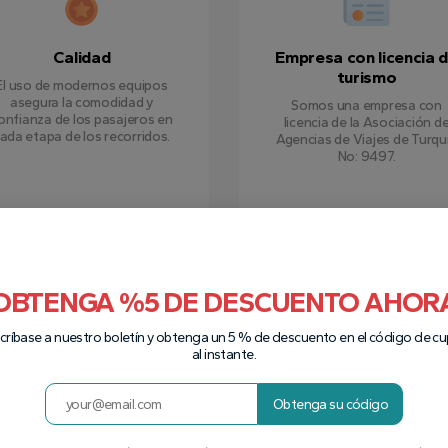
Calidad
Empresa con licencia 
turismo
El uso de modernos equipos
asegura la comodidad y
Somos una empresa con
onfianza de los pasajeros en
licencia de la Asociación d
ada etapa de los recorridos.
Agencias de Viajes de Turqu
No: 9497.
OBTENGA %5 DE DESCUENTO AHOR
críbase a nuestro boletín y obtenga un 5 % de descuento en el código de c
al instante.
Obtenga su código