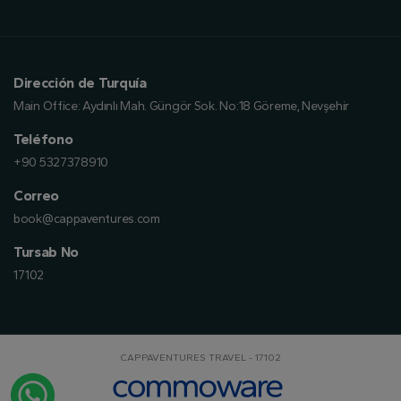
Dirección de Turquía
Main Office:
Aydınlı Mah. Güngör Sok. No:18 Göreme, Nevşehir
Teléfono
+90 5327378910
Correo
book@cappaventures.com
Tursab No
17102
CAPPAVENTURES TRAVEL - 17102