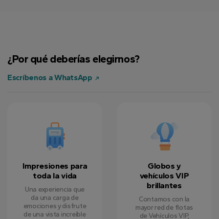
Alyssa K.
12 junio 2024
¿Por qué deberías elegirnos?
Jason L.
7 agosto 2024
Escríbenos a WhatsApp
Rachel M.
5 septiembre 2024
Impresiones para
Globos y
toda la vida
vehículos VIP
brillantes
Una experiencia que
da una carga de
Contamos con la
emociones y disfrute
mayor red de flotas
de una vista increíble
de Vehículos VIP,