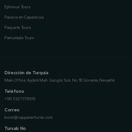
Ephesus Tours
Paseos en Capadocia
Paquete Tours
Pamukkale Tours
Dirección de Turquía
Main Office:
Aydınlı Mah. Güngör Sok. No:18 Göreme, Nevşehir
Teléfono
+90 5327378910
Correo
book@cappaventures.com
Tursab No