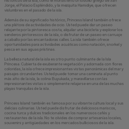
históricos de la isla, como el monasterio ortodoxo griego de San 
Jorge, el Palacio Espléndido, y la mezquita Hamidiye, que ofrecen 
vislumbres en el pasado de la isla.
Además de su significado histórico, Princess Island también ofrece 
una plétora de actividades de ocio. Usted puede dar un paseo 
relajante por la pintoresca costa, alquilar una bicicleta y explorar los 
senderos pintorescos de la isla, o disfrutar de un paseo en carruaje 
a caballo por las encantadoras calles. La isla también ofrece 
oportunidades para actividades acuáticas como natación, snorkel y 
pesca en sus aguas prístinas.
La belleza natural de la isla es otro punto culminante de la Isla 
Princesa. Cubierta de exuberante vegetación y adornada con flores 
coloridas, la isla ofrece impresionantes vistas panorámicas del mar y 
paisajes circundantes. Usted puede tomar una caminata al punto 
más alto de la isla, la colina Buyukada, y maravillarse con las 
impresionantes vistas o simplemente relajarse en una de las muchas 
playas tranquilas de la isla.
Princess Island también es famosa por su vibrante cultura local y sus 
delicias culinarias. Usted puede disfrutar de deliciosos mariscos, 
cocina turca y dulces tradicionales en los numerosos cafés y 
restaurantes de la isla. No te olvides de comprar artesanías locales, 
souvenirs y antigüedades en los mercados bulliciosos de la isla.