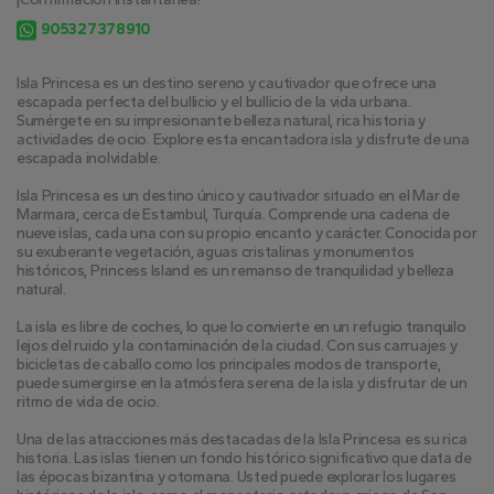
905327378910
Isla Princesa es un destino sereno y cautivador que ofrece una 
escapada perfecta del bullicio y el bullicio de la vida urbana. 
Sumérgete en su impresionante belleza natural, rica historia y 
actividades de ocio. Explore esta encantadora isla y disfrute de una 
escapada inolvidable.
Isla Princesa es un destino único y cautivador situado en el Mar de 
Marmara, cerca de Estambul, Turquía. Comprende una cadena de 
nueve islas, cada una con su propio encanto y carácter. Conocida por 
su exuberante vegetación, aguas cristalinas y monumentos 
históricos, Princess Island es un remanso de tranquilidad y belleza 
natural.
La isla es libre de coches, lo que lo convierte en un refugio tranquilo 
lejos del ruido y la contaminación de la ciudad. Con sus carruajes y 
bicicletas de caballo como los principales modos de transporte, 
puede sumergirse en la atmósfera serena de la isla y disfrutar de un 
ritmo de vida de ocio.
Una de las atracciones más destacadas de la Isla Princesa es su rica 
historia. Las islas tienen un fondo histórico significativo que data de 
las épocas bizantina y otomana. Usted puede explorar los lugares 