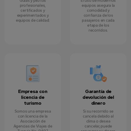
Guías y pilotos
El uso de modernos
profesionales,
equipos asegura la
certificados y
comodidad y
experimentados y
confianza de los
equipos de calidad.
pasajeros en cada
etapa de los
recorridos.
Empresa con
Garantía de
licencia de
devolución del
turismo
dinero
Somos una empresa
Si su recorrido se
con licencia de la
cancela debido al
Asociación de
clima o desea
Agencias de Viajes de
cancelar, puede