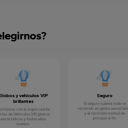
elegirnos?
Globos y vehículos VIP
Seguro
brillantes
El seguro cubrirá todo el
recorrido en globo aerostát
ontamos con la mayor red de
y el recorrido normal de
lotas de Vehículos VIP, globos
principio a fin.
aerostáticos y todos ellos
nuevos.