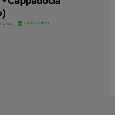
 - Cappadocia
o)
905327378910
antanea!