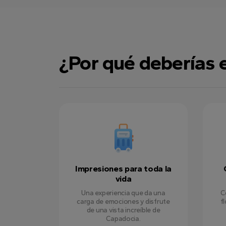
¿Por qué deberías 
Impresiones para toda la
vida
Una experiencia que da una
C
carga de emociones y disfrute
f
de una vista increíble de
Capadocia.