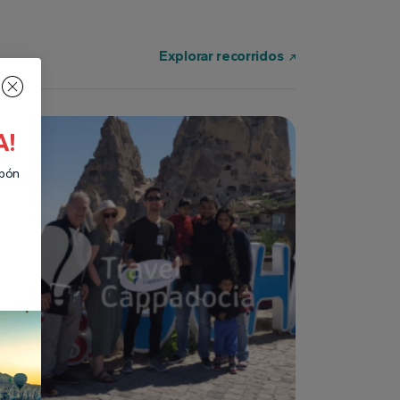
Explorar recorridos
A!
upón