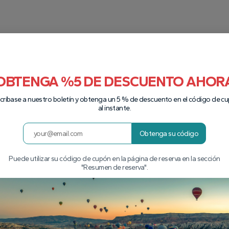
OBTENGA %5 DE DESCUENTO AHOR
críbase a nuestro boletín y obtenga un 5 % de descuento en el código de c
al instante.
Obtenga su código
Puede utilizar su código de cupón en la página de reserva en la sección
"Resumen de reserva".