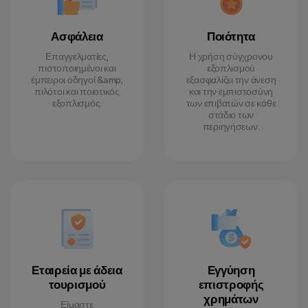
Ασφάλεια
Ποιότητα
Επαγγελματίες,
Η χρήση σύγχρονου
πιστοποιημένοι και
εξοπλισμού
έμπειροι οδηγοί &amp;
εξασφαλίζει την άνεση
πιλότοι και ποιοτικός
και την εμπιστοσύνη
εξοπλισμός.
των επιβατών σε κάθε
στάδιο των
περιηγήσεων.
Εταιρεία με άδεια
Εγγύηση
τουρισμού
επιστροφής
χρημάτων
Είμαστε