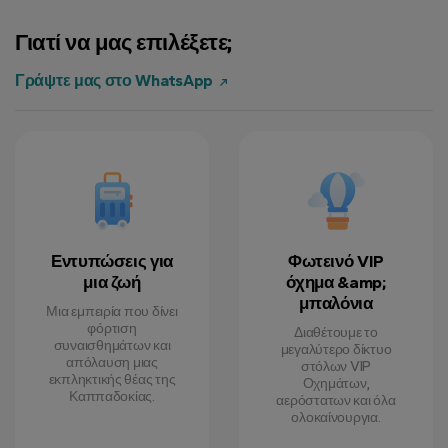
Γιατί να μας επιλέξετε;
Mark L.
7 Αύγουστος 2024
Γράψτε μας στο WhatsApp
Sarah P.
5 Σεπτέμβριος 2024
Εντυπώσεις για
Φωτεινό VIP
μια ζωή
όχημα &amp;
μπαλόνια
Μια εμπειρία που δίνει
φόρτιση
Διαθέτουμε το
συναισθημάτων και
μεγαλύτερο δίκτυο
απόλαυση μιας
στόλων VIP
εκπληκτικής θέας της
Οχημάτων,
Καππαδοκίας.
αερόστατων και όλα
ολοκαίνουργια.