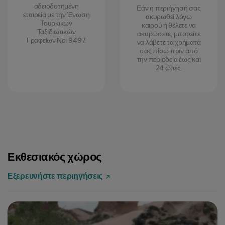
αδειοδοτημένη
Εάν η περιήγησή σας
εταιρεία με την Ένωση
ακυρωθεί λόγω
Τουρκικών
καιρού ή θέλετε να
Ταξιδιωτικών
ακυρώσετε, μπορείτε
Γραφείων Νο: 9497.
να λάβετε τα χρήματά
σας πίσω πριν από
την περιοδεία έως και
24 ώρες.
Εκθεσιακός χώρος
Εξερευνήστε περιηγήσεις