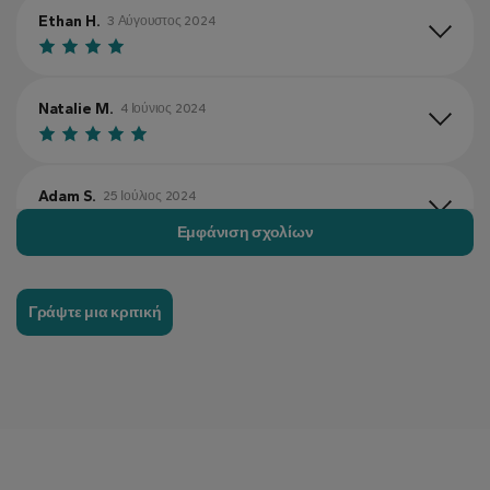
Ethan H.
3 Αύγουστος 2024
Natalie M.
4 Ιούνιος 2024
Adam S.
25 Ιούλιος 2024
Εμφάνιση σχολίων
Emily F.
11 Ιούλιος 2024
Γράψτε μια κριτική
Timothy W.
10 Ιούλιος 2024
Jessica R.
6 Αύγουστος 2024