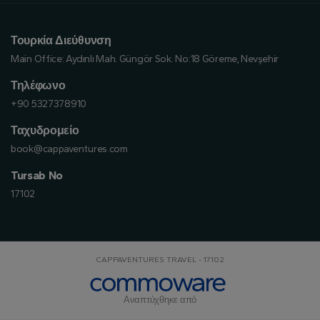
Τουρκία Διεύθυνση
Main Office:
Aydınlı Mah. Güngör Sok. No:18 Göreme, Nevşehir
Τηλέφωνο
+90 5327378910
Ταχυδρομείο
book@cappaventures.com
Tursab No
17102
CAPPAVENTURES TRAVEL - 17102
Αναπτύχθηκε από