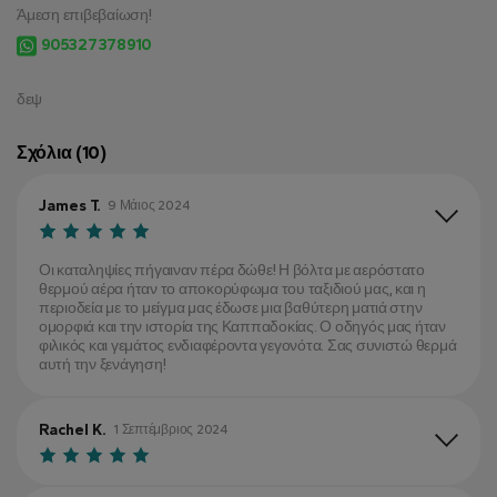
Άμεση επιβεβαίωση!
905327378910
δεψ
Σχόλια (10)
James T.
9 Μάιος 2024
Οι καταληψίες πήγαιναν πέρα δώθε! Η βόλτα με αερόστατο
θερμού αέρα ήταν το αποκορύφωμα του ταξιδιού μας, και η
περιοδεία με το μείγμα μας έδωσε μια βαθύτερη ματιά στην
ομορφιά και την ιστορία της Καππαδοκίας. Ο οδηγός μας ήταν
φιλικός και γεμάτος ενδιαφέροντα γεγονότα. Σας συνιστώ θερμά
αυτή την ξενάγηση!
Rachel K.
1 Σεπτέμβριος 2024