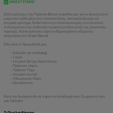
905327378910
Ελάτε μαζί μας στην Πράσινη Bursa περιοδεία μας για να ξεκινήσει ένα 
μαγευτικό ταξίδι μέσα από πλούσια δάση, πανύψηλα βουνά, και 
ιστορικά ορόσημα. Βυθιστείτε στην πλούσια ιστορία, στον ζωντανό 
πολιτισμό και στην αυθεντική τουρκική κουζίνα αυτής της μαγευτικής 
περιοχής. Κάντε κράτηση τώρα και δημιουργήστε αξέχαστες 
αναμνήσεις στο Green Bursa!
Εδώ είναι το δρομολόγιό μας.
Καλώδιο για να Uludağ
Γεύμα
Ιστορικό Δέντρο Αεροπλάνου
Πράσινος τάφος
Πράσινο Τζαμί
Ιστορικό λουτρό
Οθωμανικός Οίκος
Μεταξόσπιτο
Μετά την ξενάγηση θα σε πάμε στο ξενοδοχείο σου. Ευχαριστώ που 
μας διάλεξες!
Τι Περιλαμβάνεται