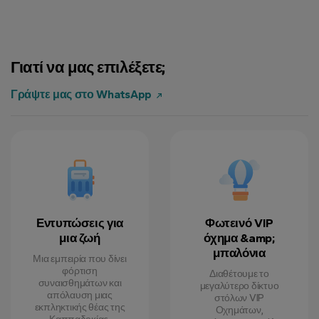
Γιατί να μας επιλέξετε;
Γράψτε μας στο WhatsApp
Εντυπώσεις για
Φωτεινό VIP
μια ζωή
όχημα &amp;
μπαλόνια
Μια εμπειρία που δίνει
φόρτιση
Διαθέτουμε το
συναισθημάτων και
μεγαλύτερο δίκτυο
απόλαυση μιας
στόλων VIP
εκπληκτικής θέας της
Οχημάτων,