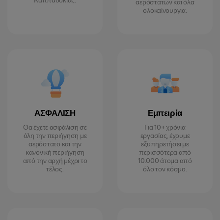
Καππαδοκίας.
αερόστατων και όλα
ολοκαίνουργια.
ΑΣΦΑΛΙΣΗ
Εμπειρία
Θα έχετε ασφάλιση σε
Για 10+ χρόνια
όλη την περιήγηση με
εργασίας, έχουμε
αερόστατο και την
εξυπηρετήσει με
κανονική περιήγηση
περισσότερα από
από την αρχή μέχρι το
10.000 άτομα από
τέλος.
όλο τον κόσμο.