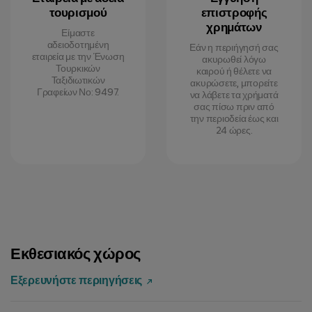
τουρισμού
επιστροφής
χρημάτων
Είμαστε
αδειοδοτημένη
Εάν η περιήγησή σας
εταιρεία με την Ένωση
ακυρωθεί λόγω
Τουρκικών
καιρού ή θέλετε να
Ταξιδιωτικών
ακυρώσετε, μπορείτε
Γραφείων Νο: 9497.
να λάβετε τα χρήματά
σας πίσω πριν από
την περιοδεία έως και
24 ώρες.
Εκθεσιακός χώρος
Εξερευνήστε περιηγήσεις