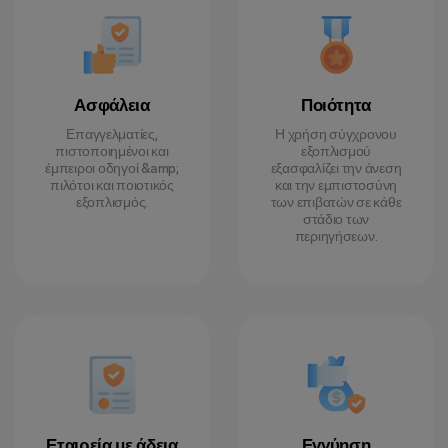
Ασφάλεια
Ποιότητα
Επαγγελματίες,
Η χρήση σύγχρονου
πιστοποιημένοι και
εξοπλισμού
έμπειροι οδηγοί &amp;
εξασφαλίζει την άνεση
πιλότοι και ποιοτικός
και την εμπιστοσύνη
εξοπλισμός.
των επιβατών σε κάθε
στάδιο των
περιηγήσεων.
Εταιρεία με άδεια
Εγγύηση