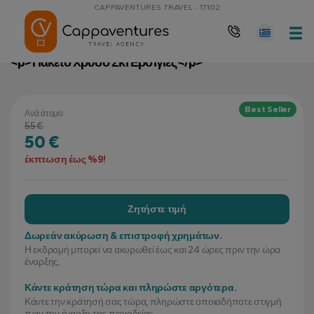
CAPPAVENTURES TRAVEL - 17102
Αρχική Σελίδα
<p>Πακέτο Χρυσό Σκι Ερσίγιες</p>
<p>Πακέτο Χρυσό Σκι Ερσίγιες</p>
Best Seller
Ανά άτομο
55 €
50 €
έκπτωση έως %9!
Ζητήστε τιμή
Δωρεάν ακύρωση & επιστροφή χρημάτων.
Η εκδρομή μπορεί να ακυρωθεί έως και 24 ώρες πριν την ώρα
έναρξης.
Κάντε κράτηση τώρα και πληρώστε αργότερα.
Κάντε την κράτησή σας τώρα, πληρώστε οποιαδήποτε στιγμή
πριν την έναρξη της περιοδείας.