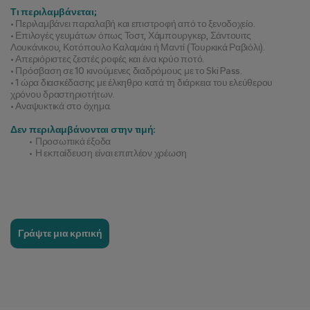
Τι περιλαμβάνεται;
• Περιλαμβάνει παραλαβή και επιστροφή από το ξενοδοχείο.
• Επιλογές γευμάτων όπως Τοστ, Χάμπουργκερ, Σάντουιτς 
Λουκάνικου, Κοτόπουλο Καλαμάκι ή Μαντί (Τουρκικά Ραβιόλι).
• Απεριόριστες ζεστές ροφές και ένα κρύο ποτό.
• Πρόσβαση σε 10 κινούμενες διαδρόμους με το Ski Pass.
• 1 ώρα διασκέδασης με έλκηθρο κατά τη διάρκεια του ελεύθερου 
χρόνου δραστηριοτήτων.
• Αναψυκτικά στο όχημα.
Δεν περιλαμβάνονται στην τιμή:
Προσωπικά έξοδα
Η εκπαίδευση είναι επιπλέον χρέωση
Γράψτε μια κριτική