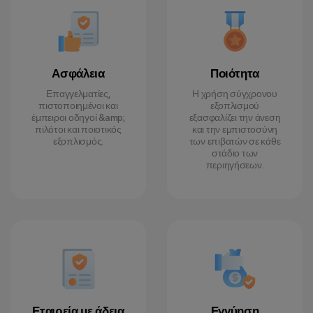
Ασφάλεια
Ποιότητα
Επαγγελματίες,
Η χρήση σύγχρονου
πιστοποιημένοι και
εξοπλισμού
έμπειροι οδηγοί &amp;
εξασφαλίζει την άνεση
πιλότοι και ποιοτικός
και την εμπιστοσύνη
εξοπλισμός.
των επιβατών σε κάθε
στάδιο των
περιηγήσεων.
Εταιρεία με άδεια
Εγγύηση