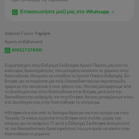
Επικοινωνήστε μαζί μας στο Whatsapp
Διάρκεια Γύρου:
1 ημέρα
Άμεση επιβεβαίωση!
905327378910
Συμμετάσχετε στην Εκδρομή Σκι Erciyes Χρυσό Πακέτο, μία από τις 
καλύτερες δραστηριότητες που μπορείτε να κάνετε το χειμώνα στην 
Καππαδοκία. Μπορείτε να επιλέξετε το Χρυσό Πακέτο Εκδρομής Σκι 
Erciyes για να περάσετε μια πολύ διασκεδαστική και περιπετειώδη 
ημέρα με την οικογένεια ή τους φίλους σας. Θα σας μεταφέρουμε από 
το ξενοδοχείο σας στην Καππαδοκία στην Erciyes, μετά από την 
διασκέδαση της εκδρομής σκι στην Erciyes, θα σας μεταφέρουμε πίσω 
στο ξενοδοχείο σας στην Καππαδοκία το απόγευμα.
Η Erciyes είναι ένα από τα διάσημα θέρετρα σκι στον κόσμο και στην 
Τουρκία. Οι σκιέρς έρχονται στην Erciyes από πολλές χώρες του 
κόσμου για να σκιάρουν. Γι' αυτό η Εκδρομή Σκι Erciyes είναι μία από 
τις πιο διασκεδαστικές δραστηριότητες που μπορείτε να κάνετε στην 
Καππαδοκία το χειμώνα.