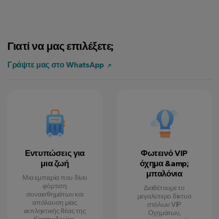
Γιατί να μας επιλέξετε;
Γράψτε μας στο WhatsApp
Εντυπώσεις για
Φωτεινό VIP
μια ζωή
όχημα &amp;
μπαλόνια
Μια εμπειρία που δίνει
φόρτιση
Διαθέτουμε το
συναισθημάτων και
μεγαλύτερο δίκτυο
απόλαυση μιας
στόλων VIP
εκπληκτικής θέας της
Οχημάτων,