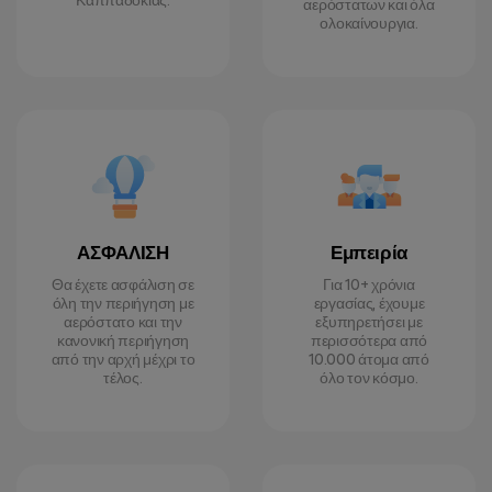
Καππαδοκίας.
αερόστατων και όλα
ολοκαίνουργια.
ΑΣΦΑΛΙΣΗ
Εμπειρία
Θα έχετε ασφάλιση σε
Για 10+ χρόνια
όλη την περιήγηση με
εργασίας, έχουμε
αερόστατο και την
εξυπηρετήσει με
κανονική περιήγηση
περισσότερα από
από την αρχή μέχρι το
10.000 άτομα από
τέλος.
όλο τον κόσμο.