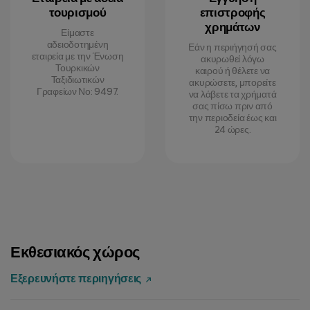
τουρισμού
επιστροφής
χρημάτων
Είμαστε
αδειοδοτημένη
Εάν η περιήγησή σας
εταιρεία με την Ένωση
ακυρωθεί λόγω
Τουρκικών
καιρού ή θέλετε να
Ταξιδιωτικών
ακυρώσετε, μπορείτε
Γραφείων Νο: 9497.
να λάβετε τα χρήματά
σας πίσω πριν από
την περιοδεία έως και
24 ώρες.
Εκθεσιακός χώρος
Εξερευνήστε περιηγήσεις