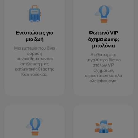
Εντυπώσεις για
Φωτεινό VIP
μια ζωή
όχημα &amp;
μπαλόνια
Μια εμπειρία που δίνει
φόρτιση
Διαθέτουμε το
συναισθημάτων και
μεγαλύτερο δίκτυο
απόλαυση μιας
στόλων VIP
εκπληκτικής θέας της
Οχημάτων,
Καππαδοκίας.
αερόστατων και όλα
ολοκαίνουργια.