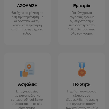
ΑΣΦΑΛΙΣΗ
Εμπειρία
Θα έχετε ασφάλιση σε
Για 10+ χρόνια
όλη την περιήγηση με
εργασίας, έχουμε
αερόστατο και την
εξυπηρετήσει με
κανονική περιήγηση
περισσότερα από
από την αρχή μέχρι το
10.000 άτομα από
τέλος.
όλο τον κόσμο.
Ασφάλεια
Ποιότητα
Επαγγελματίες,
Η χρήση σύγχρονου
πιστοποιημένοι και
εξοπλισμού
έμπειροι οδηγοί &amp;
εξασφαλίζει την άνεση
πιλότοι και ποιοτικός
και την εμπιστοσύνη
εξοπλισμός.
των επιβατών σε κάθε