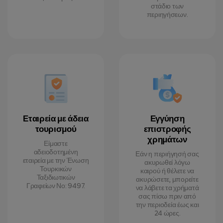
στάδιο των
περιηγήσεων.
Εταιρεία με άδεια
Εγγύηση
τουρισμού
επιστροφής
χρημάτων
Είμαστε
αδειοδοτημένη
Εάν η περιήγησή σας
εταιρεία με την Ένωση
ακυρωθεί λόγω
Τουρκικών
καιρού ή θέλετε να
Ταξιδιωτικών
ακυρώσετε, μπορείτε
Γραφείων Νο: 9497.
να λάβετε τα χρήματά
σας πίσω πριν από
την περιοδεία έως και
24 ώρες.