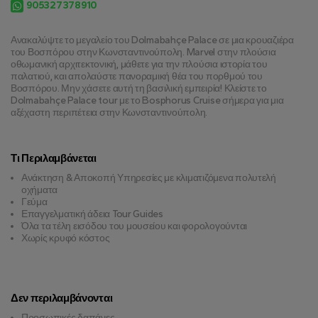
905327378910
Ανακαλύψτε το μεγαλείο του Dolmabahçe Palace σε μια κρουαζιέρα 
του Βοσπόρου στην Κωνσταντινούπολη. Marvel στην πλούσια 
οθωμανική αρχιτεκτονική, μάθετε για την πλούσια ιστορία του 
παλατιού, και απολαύστε πανοραμική θέα του πορθμού του 
Βοσπόρου. Μην χάσετε αυτή τη βασιλική εμπειρία! Κλείστε το 
Dolmabahçe Palace tour με το Bosphorus Cruise σήμερα για μια 
αξέχαστη περιπέτεια στην Κωνσταντινούπολη.
Τι Περιλαμβάνεται
Ανάκτηση & Αποκοπή Υπηρεσίες με κλιματιζόμενα πολυτελή
οχήματα
Γεύμα
Επαγγελματική άδεια Tour Guides
Όλα τα τέλη εισόδου του μουσείου και φορολογούνται
Χωρίς κρυφό κόστος
Δεν περιλαμβάνονται
Προσωπικές δαπάνες