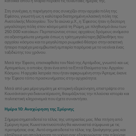
κατοικία όπου η Μαρία πέρασε τις τελευταίες ημέρες της.
Στη συνέχεια, η περιήγηση σας συνεχίζει στην αρχαία πόλη της 
Εφέσου, γνωστή ως η καλύτερα διατηρημένη κλασική πόλη της 
Ανατολικής Μεσογείου. Τον 1ο αιώνα μ.Χ., η Έφεσος ήταν η δεύτερη 
μεγαλύτερη πόλη στον κόσμο μετά τη Ρώμη, με πληθυσμό άνω των 
250.000 κατοίκων. Περπατώντας στους αρχαίους δρόμους ανάμεσα 
σε αξιοσημείωτα μνημεία όπως η τρίτη μεγαλύτερη βιβλιοθήκη του 
αρχαίου κόσμου και το μεγαλύτερο ρωμαϊκό θέατρο στην ασιατική 
ήπειρο παρέχει μια εμβιωτική εμπειρία παρόμοια με το να είναι ένας 
ταξιδιώτης του χρόνου.
Μετά την Έφεσο, επισκεφθείτε τον Ναό της Αρτέμιδος, γνωστό και ως 
Αρτεμισίων, ο οποίος ήταν ένα από τα Επτά Θαύματα του Αρχαίου 
Κόσμου. Η αρχαία λατρεία που ήταν αφιερωμένη στην Άρτεμις έκανε 
την Έφεσο τόπο προσκυνήματος στην αρχαιότητα.
Μετά από μια μέρα γεμάτη με ιστορική εξερεύνηση, επιστρέψτε στο 
Κουσάντασι για διανυκτέρευση, θαυμάζοντας την πλούσια ιστορία και 
πολιτιστική κληρονομιά που έχετε συναντήσει.
Ημέρα 10: Αναχώρηση της Σμύρνης
Σήμερα σηματοδοτεί το τέλος της υπηρεσίας μας. Μια πτήση από 
Σμύρνη προς Κωνσταντινούπολη θα κανονιστεί σύμφωνα με τις 
προτιμήσεις σας. Αυτό σηματοδοτεί το τέλος της ξενάγησης μας και 
ελπίζουμε να απολαύσατε το χρόνο σας εξερευνώντας την πλούσια 