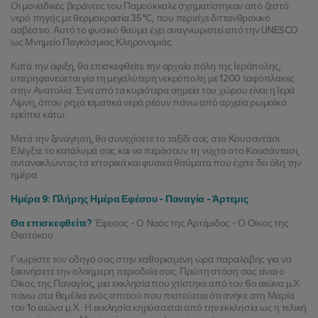
Οι μοναδικές βεράντες του Παμούκκαλε σχηματίστηκαν από ζεστό 
νερό πηγής με θερμοκρασία 35°C, που περιείχε διττανθρακικό 
ασβέστιο. Αυτό το φυσικό θαύμα έχει αναγνωριστεί από την UNESCO 
ως Μνημείο Παγκόσμιας Κληρονομιάς.
Κατά την άφιξη, θα επισκεφθείτε την αρχαία πόλη της Ιεράπολης, 
υπερηφανεύεται για τη μεγαλύτερη νεκρόπολη με 1200 ταφόπλακες 
στην Ανατολία. Ένα από τα κυριότερα σημεία του χώρου είναι η Ιερά 
Λίμνη, όπου ρηχά ιαματικά νερά ρέουν πάνω από αρχαία ρωμαϊκά 
ερείπια κάτω.
Μετά την ξενάγηση, θα συνεχίσετε το ταξίδι σας στο Κουσαντάσι. 
Ελέγξτε το κατάλυμά σας και να περάσουν τη νύχτα στο Κουσάντασι, 
αντανακλώντας τα ιστορικά και φυσικά θαύματα που έχετε δει όλη την 
ημέρα.
Ημέρα 9: Πλήρης Ημέρα Εφέσου - Παναγία - Άρτεμις
Θα επισκεφθείτε?
 Έφεσος - Ο Ναός της Αρτέμιδος - Ο Οίκος της 
Θεοτόκου
Γνωρίστε τον οδηγό σας στην καθορισμένη ώρα παραλαβής για να 
ξεκινήσετε την ολοήμερη περιοδεία σας. Πρώτη στάση σας είναι ο 
Οίκος της Παναγίας, μια εκκλησία που χτίστηκε από τον 6ο αιώνα μ.Χ. 
πάνω στα θεμέλια ενός σπιτιού που πιστεύεται ότι ανήκε στη Μαρία 
τον 1ο αιώνα μ.Χ.. Η εκκλησία κηρύσσεται από την εκκλησία ως η τελική 