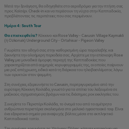
Μετά την ξενάγηση, θα οδηγηθείτε στο αεροδρόμιο για την πτήση σας 
προς Καϊσέρι. Check-in και να περάσουν τη νύχτα στην Καππαδοκία, 
προβλέποντας τις περιπέτειες που σας περιμένουν.
Ημέρα 4: South Tour
Θα επισκεφθείτε?
 Κόκκινο και Rose Valley - Cavusin Village Kaymakli 
(ή Ozkonak) Underground City - Ortahisar - Pigeon Valley
Γνωρίστε τον οδηγό σας στην καθορισμένη ώρα παραλαβής και 
ξεκινήστε την ολοήμερη περιοδεία σας. Αρχίστε με την επίσκεψη Rose 
Valley, μια μοναδικά όμορφη περιοχή της Καππαδοκίας που 
χαρακτηρίζεται από αιχμηρές κορυφογραμμές της, οι οποίες παίρνουν 
μια ροζ απόχρωση, ειδικά κατά τη διάρκεια του ηλιοβασιλέματος λόγω 
των ορυκτών στον ψαμμίτη.
Στη συνέχεια, εξερευνήστε το Cavusin, περιτριγυρισμένο από την 
ευρύτερη Κόκκινη Κοιλάδα, γνωστό για τα σπίτια του λαξευμένα σε 
μαζικούς σχηματισμούς βράχων και τις διάσημες ροκ εκκλησίες του.
Συνεχίστε το Περιστέρι Κοιλάδα, το όνομά του από τα αμέτρητα 
ανθρώπινα περιστέρια σκαλισμένα στο μαλακό ηφαιστειακό ταφ. Είναι 
ένα εξαιρετικό σημείο για αναψυχής βόλτες μέσα στο εκπληκτικό 
Καππαδοκικό τοπίο.
Στη συνέχεια, ερευνήστε τις Υπόγειες Πόλεις, κάποτε καταφύγιο για 