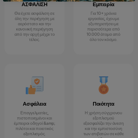
ΑΣΦΑΛΙΣΗ
Εμπειρία
Θα έχετε ασφάλιση σε
Για 10+ χρόνια
όλη την περιήγηση με
εργασίας, έχουμε
αερόστατο και την
εξυπηρετήσει με
κανονική περιήγηση
περισσότερα από
από την αρχή μέχρι το
10.000 άτομα από
τέλος.
όλο τον κόσμο.
Ασφάλεια
Ποιότητα
Επαγγελματίες,
Η χρήση σύγχρονου
πιστοποιημένοι και
εξοπλισμού
έμπειροι οδηγοί &amp;
εξασφαλίζει την άνεση
πιλότοι και ποιοτικός
και την εμπιστοσύνη
εξοπλισμός.
των επιβατών σε κάθε