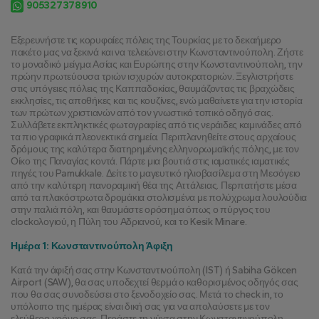
905327378910
Εξερευνήστε τις κορυφαίες πόλεις της Τουρκίας με το δεκαήμερο 
πακέτο μας να ξεκινά και να τελειώνει στην Κωνσταντινούπολη. Ζήστε 
το μοναδικό μείγμα Ασίας και Ευρώπης στην Κωνσταντινούπολη, την 
πρώην πρωτεύουσα τριών ισχυρών αυτοκρατοριών. Ξεγλιστρήστε 
στις υπόγειες πόλεις της Καππαδοκίας, θαυμάζοντας τις βραχώδεις 
εκκλησίες, τις αποθήκες και τις κουζίνες, ενώ μαθαίνετε για την ιστορία 
των πρώτων χριστιανών από τον γνωστικό τοπικό οδηγό σας. 
Συλλάβετε εκπληκτικές φωτογραφίες από τις νεράιδες καμινάδες από 
τα πιο γραφικά πλεονεκτικά σημεία. Περιπλανηθείτε στους αρχαίους 
δρόμους της καλύτερα διατηρημένης ελληνορωμαϊκής πόλης, με τον 
Οίκο της Παναγίας κοντά. Πάρτε μια βουτιά στις ιαματικές ιαματικές 
πηγές του Pamukkale. Δείτε το μαγευτικό ηλιοβασίλεμα στη Μεσόγειο 
από την καλύτερη πανοραμική θέα της Αττάλειας. Περπατήστε μέσα 
από τα πλακόστρωτα δρομάκια στολισμένα με πολύχρωμα λουλούδια 
στην παλιά πόλη, και θαυμάστε ορόσημα όπως ο πύργος του 
clockολογιού, η Πύλη του Αδριανού, και το Kesik Minare.
Ημέρα 1: Κωνσταντινούπολη Άφιξη
Κατά την άφιξή σας στην Κωνσταντινούπολη (IST) ή Sabiha Gökcen 
Airport (SAW), θα σας υποδεχτεί θερμά ο καθορισμένος οδηγός σας 
που θα σας συνοδεύσει στο ξενοδοχείο σας. Μετά το check in, το 
υπόλοιπο της ημέρας είναι δική σας για να απολαύσετε με τον 
ελεύθερο χρόνο σας. Περάστε τη νύχτα στην Κωνσταντινούπολη, 