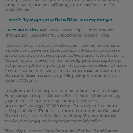
χαλαρώνοντας και προετοιμάζοντας για τις περιπέτειες που θα 
ακολουθήσουν.
Ημέρα 2: Περιήγηση στην Παλιά Πόλη με το περπάτημα
Θα επισκεφθείτε?
 Αγία Σοφία - Μπλε Τζαμί - Παλάτι Τοπκαπί - 
Ιππόδρομος - Οβελίσκος του Θεοδόσιου και Μεγάλο Παζάρι
Γνωρίστε τον οδηγό σας στην καθορισμένη ώρα για την ολοήμερη 
περιοδεία σας. Ξεκινήστε εξερευνώντας την Αγία Σοφία, κάποτε το 
μεγαλύτερο κτίριο στον κόσμο μετά τις Αιγυπτιακές Πυραμίδες και το 
Μεγάλο Τείχος της Κίνας. Υπηρέτησε ως θρησκευτικός κόμβος της 
πόλης κατά τη βυζαντινή εποχή. Στη συνέχεια, επισκεφθείτε το Παλάτι 
Τοπκαπί, το οποίο όχι μόνο χρησίμευε ως κατοικία του Σουλτάνου 
αλλά και ως διοικητικό κέντρο της Οθωμανικής Αυτοκρατορίας για 
σχεδόν 400 χρόνια.
Συνεχίστε στον Ιππόδρομο, που κατασκευάστηκε από τον Ρωμαίο 
Αυτοκράτορα Σεπτίμο Σεβήρο το 203 μ.Χ.. Κατά τη Roman εποχή, 
χρησίμευε ως το πολιτικό κέντρο όπου μπορούσαν να 
συγκεντρωθούν μέχρι 100.000 θεατές. Στη συνέχεια, θαυμάστε το 
εμβληματικό Μπλε Τζαμί, που κατασκευάστηκε από τον Οθωμανό 
Σουλτάνο Αχμέτ Α ́ το 1616. Με τους έξι μιναρέδες και τον μεγάλο 
τρούλο, είναι ένα φημισμένο ορόσημο της παλιάς πόλης.
Τέλος, εξερευνήστε το Grand Bazaar, που διαθέτει 18 εισόδους και 