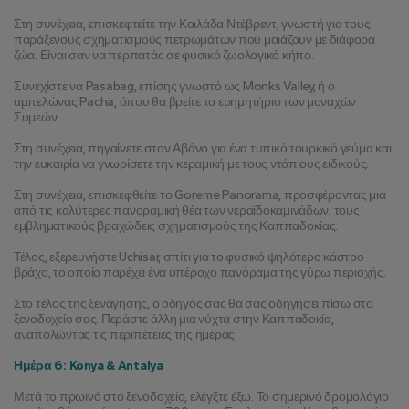
Στη συνέχεια, επισκεφτείτε την Κοιλάδα Ντέβρεντ, γνωστή για τους 
παράξενους σχηματισμούς πετρωμάτων που μοιάζουν με διάφορα 
ζώα. Είναι σαν να περπατάς σε φυσικό ζωολογικό κήπο.
Συνεχίστε να Pasabag, επίσης γνωστό ως Monks Valley, ή ο 
αμπελώνας Pacha, όπου θα βρείτε το ερημητήριο των μοναχών 
Συμεών.
Στη συνέχεια, πηγαίνετε στον Αβάνο για ένα τυπικό τουρκικό γεύμα και 
την ευκαιρία να γνωρίσετε την κεραμική με τους ντόπιους ειδικούς.
Στη συνέχεια, επισκεφθείτε το Goreme Panorama, προσφέροντας μια 
από τις καλύτερες πανοραμική θέα των νεραϊδοκαμινάδων, τους 
εμβληματικούς βραχώδεις σχηματισμούς της Καππαδοκίας.
Τέλος, εξερευνήστε Uchisar, σπίτι για το φυσικό ψηλότερο κάστρο 
βράχο, το οποίο παρέχει ένα υπέροχο πανόραμα της γύρω περιοχής.
Στο τέλος της ξενάγησης, ο οδηγός σας θα σας οδηγήσει πίσω στο 
ξενοδοχείο σας. Περάστε άλλη μια νύχτα στην Καππαδοκία, 
αναπολώντας τις περιπέτειες της ημέρας.
Ημέρα 6: Konya & Antalya
Μετά το πρωινό στο ξενοδοχείο, ελέγξτε έξω. Το σημερινό δρομολόγιο 