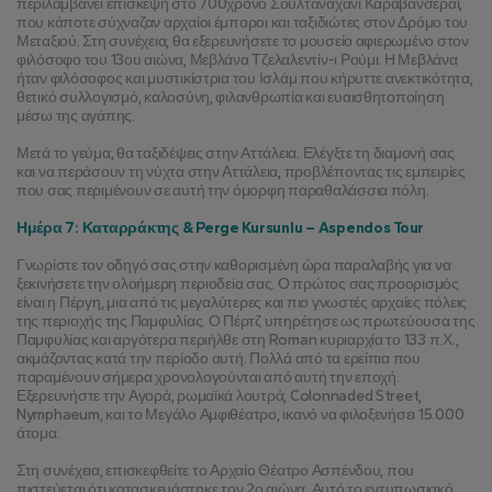
περιλαμβάνει επίσκεψη στο 700χρονο Σουλταναχάνι Καραβανσεράι, 
που κάποτε σύχναζαν αρχαίοι έμποροι και ταξιδιώτες στον Δρόμο του 
Μεταξιού. Στη συνέχεια, θα εξερευνήσετε το μουσείο αφιερωμένο στον 
φιλόσοφο του 13ου αιώνα, Μεβλάνα Τζελαλεντίν-ι Ρούμι. Η Μεβλάνα 
ήταν φιλόσοφος και μυστικίστρια του Ισλάμ που κήρυττε ανεκτικότητα, 
θετικό συλλογισμό, καλοσύνη, φιλανθρωπία και ευαισθητοποίηση 
μέσω της αγάπης.
Μετά το γεύμα, θα ταξιδέψεις στην Αττάλεια. Ελέγξτε τη διαμονή σας 
και να περάσουν τη νύχτα στην Αττάλεια, προβλέποντας τις εμπειρίες 
που σας περιμένουν σε αυτή την όμορφη παραθαλάσσια πόλη.
Ημέρα 7: Καταρράκτης & Perge Kursunlu – Aspendos Tour
Γνωρίστε τον οδηγό σας στην καθορισμένη ώρα παραλαβής για να 
ξεκινήσετε την ολοήμερη περιοδεία σας. Ο πρώτος σας προορισμός 
είναι η Πέργη, μια από τις μεγαλύτερες και πιο γνωστές αρχαίες πόλεις 
της περιοχής της Παμφυλίας. Ο Πέρτζ υπηρέτησε ως πρωτεύουσα της 
Παμφυλίας και αργότερα περιήλθε στη Roman κυριαρχία το 133 π.Χ., 
ακμάζοντας κατά την περίοδο αυτή. Πολλά από τα ερείπια που 
παραμένουν σήμερα χρονολογούνται από αυτή την εποχή. 
Εξερευνήστε την Αγορά, ρωμαϊκά λουτρά, Colonnaded Street, 
Nymphaeum, και το Μεγάλο Αμφιθέατρο, ικανό να φιλοξενήσει 15.000 
άτομα.
Στη συνέχεια, επισκεφθείτε το Αρχαίο Θέατρο Ασπένδου, που 
πιστεύεται ότι κατασκευάστηκε τον 2ο αιώνα. Αυτό το εντυπωσιακό 