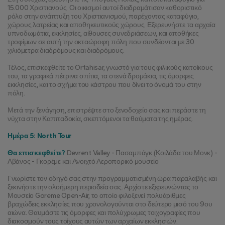
15.000 Χριστιανούς. Οι οικισμοί αυτοί διαδραμάτισαν καθοριστικό 
ρόλο στην ανάπτυξη του Χριστιανισμού, παρέχοντας καταφύγιο, 
χώρους λατρείας και αποθηκευτικούς χώρους. Εξερευνήστε τα αρχαία 
υπνοδωμάτια, εκκλησίες, αίθουσες συνεδριάσεων, και αποθήκες 
τροφίμων σε αυτή την οκταώροφη πόλη που συνδέονται με 30 
χιλιόμετρα διαδρόμους και διαδρόμους.
Τέλος, επισκεφθείτε το Ortahisar, γνωστό για τους φιλικούς κατοίκους 
του, τα γραφικά πέτρινα σπίτια, τα στενά δρομάκια, τις όμορφες 
εκκλησίες, και το σχήμα του κάστρου που δίνει το όνομά του στην 
πόλη.
Μετά την ξενάγηση, επιστρέψτε στο ξενοδοχείο σας και περάστε τη 
νύχτα στην Καππαδοκία, σκεπτόμενοι τα θαύματα της ημέρας.
Ημέρα 5: North Tour
Θα επισκεφθείτε?
 Devrent Valley - Πασαμπάγκ (Κοιλάδα του Μονκ) - 
Αβάνος - Γκορέμε και Ανοιχτό Αεροπορικό μουσείο
Γνωρίστε τον οδηγό σας στην προγραμματισμένη ώρα παραλαβής και 
ξεκινήστε την ολοήμερη περιοδεία σας. Αρχίστε εξερευνώντας το 
Μουσείο Goreme Open-Air, το οποίο φιλοξενεί πολυάριθμες 
βραχώδεις εκκλησίες που χρονολογούνται στο δεύτερο μισό του 9ου 
αιώνα. Θαυμάστε τις όμορφες και πολύχρωμες τοιχογραφίες που 
διακοσμούν τους τοίχους αυτών των αρχαίων εκκλησιών.