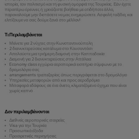
ιστορία, τον πολιτισμό και τη φυσική ομορφιά της Τουρκίας. Εάν έχετε 
περαιτέρω έρευνες ή χρειάζεστε βοήθεια με οτιδήποτε άλλο, 
παρακαλούμε μην διστάσετε να μας ενημερώσετε. Ασφαλή ταξίδια, και 
ελπίζουμε να σας δούμε ξανά στο μέλλον!
Τι Περιλαμβάνεται
Μείνετε για 2 νύχτες στην Κωνσταντινούπολη
2 διανυκτερεύσεις κατάλυμα στο Κουσαντάσι
Απολαύστε μια τριήμερη διαμονή στην Καππαδοκία
Διαμονή για 2 διανυκτερεύσεις στην Αττάλεια
Economy class εγχώρια αεροπορικά εισιτήρια σύμφωνα με το
δρομολόγιο σας
arrangements τραπεζαρίας όπως περιγράφεται στο δρομολόγιο
Υπηρεσίες μεταφορών από και προς αεροδρόμια
Μεταφορά εδάφους σε ένα άνετο, κλιματιζόμενο όχημα που είναι
χωρίς καπνό
Δεν περιλαμβάνονται
Διεθνείς αεροπορικές εταιρείες
Visa για την Τουρκία
Προσωπικά έξοδα
Προαιρετικές περιηγήσεις