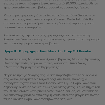
θέατρο, με χωρητικότητα θέσεων πάνω από 20.000, εξακολουθεί να 
χρησιμοποιείται για φεστιβάλ και συναυλίες μουσικής σήμερα.
Μετά το μεσημεριανό γεύμα σε ένα τοπικό εστιατόριο δίπλα σε ένα 
κοντινό ποτάμι, κατευθυνθείτε προς Kursunlu Waterfall. Εδώ, θα 
απολαύσετε το φρέσκο άρωμα πεύκου, δροσερή ατμόσφαιρα, και 
μαγευτικό τοπίο καταρράκτη.
Αποκλείστε τις περιπέτειες της ημέρας σας και επιστρέψτε στην 
Αττάλεια για διανυκτέρευση, αντανακλώντας τη συναρπαστική ιστορία 
και τη φυσική ομορφιά που έχετε βιώσει.
Ημέρα 8: Πλήρης ημέρα Pamukkale Tour Drop Off Kusadasi
Θα επισκεφθείτε; Ασβέστιο ανοιξιάτικες βεράντες, Μουσείο Ιεράπολης, 
Θέατρο Ιεράπολις, ρωμαϊκό μπάνιο, και ναό του Απόλλωνα, 
Κλεοπάτρα θερμική πισίνα θερμή άνοιξη
Νωρίς το πρωί, ο ξεναγός σας θα σας παραλάβει από το ξενοδοχείο 
σας και θα ξεκινήσετε ένα ταξίδι προς Pamukkale, που συχνά 
αναφέρεται ως τα " Pools του Ουρανού στη Γη. Το Παμούκαλε είναι 
δημοφιλής οικισμός εδώ και αιώνες, γνωστός για τις θερμές πηγές του 
που πιστεύεται ότι κατέχουν θεραπευτικές δυνάμεις, καθιστώντας το 
ένα από τα αρχαιότερα σπα στη Γη. Άνθρωποι από μακριά και πλατιά 
ταξίδεψαν στο Παμούκαλε αναζητώντας φάρμακα.