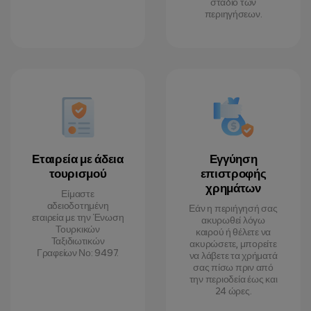
στάδιο των
περιηγήσεων.
Εταιρεία με άδεια
Εγγύηση
τουρισμού
επιστροφής
χρημάτων
Είμαστε
αδειοδοτημένη
Εάν η περιήγησή σας
εταιρεία με την Ένωση
ακυρωθεί λόγω
Τουρκικών
καιρού ή θέλετε να
Ταξιδιωτικών
ακυρώσετε, μπορείτε
Γραφείων Νο: 9497.
να λάβετε τα χρήματά
σας πίσω πριν από
την περιοδεία έως και
24 ώρες.