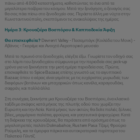
πάνω από 4.000 καταστήματα, καθιστώντας το ένα από τα 
μεγαλύτερα παζάρια του κόσμου. Μετά την ξενάγηση, ο ξεναγός σας 
θα σας πάει πίσω στο ξενοδοχείο σας. Περάστε άλλη μια νύχτα στην 
Κωνσταντινούπολη, σκεπτόμενοι τις ανακαλύψεις της ημέρας.
Ημέρα 3: Κρουαζιέρα Βοσπόρου & Καππαδοκία Άφιξη
Θα επισκεφθείτε?
 Devrent Valley - Πασαμπάγκ (Κοιλάδα του Μονκ) - 
Αβάνος - Γκορέμε και Ανοιχτό Αεροπορικό μουσείο
Μετά το πρωινό στο ξενοδοχείο, ελέγξτε έξω. Γνωρίστε τον οδηγό σας 
στο λόμπι του ξενοδοχείου σύμφωνα με την περιοδεία σας pick-up 
χρόνο για να ξεκινήσετε την μισή ημέρα περιοδεία σας. Πρώτα, 
επισκεφθείτε το Spice Bazaar, επίσης γνωστό ως το αιγυπτιακό 
Bazaar, όπου ο αέρας είναι γεμάτος με τις ευχάριστες μυρωδιές των 
διαφόρων βοτάνων και μπαχαρικών όπως κανέλα, καραγουδάκι, 
σαφράν, και πολλά άλλα.
Στη συνέχεια, ξεκινήστε μια Κρουαζιέρα του Βοσπόρου, ένα κλασικό 
ταξίδι με σκάφος κατά μήκος της πλωτής οδού που χωρίζει την 
Ευρώπη και την Ασία. Κατά μήκος των ακτών, θα δείτε παλιές ξύλινες 
βίλες, μαρμάρινα παλάτια, φρούρια, και γοητευτικά ψαροχώρια. Κατά 
τη διάρκεια της κρουαζιέρας, θα περάσετε από ορόσημα όπως το 
μεγαλοπρεπές παλάτι Dolmabahce, Rustem Pasa Τζαμί, Φρούριο 
Ρούμελη, και τα όμορφα πάρκα και αυτοκρατορικά περίπτερα του 
Παλατιού Γιλντίζ.