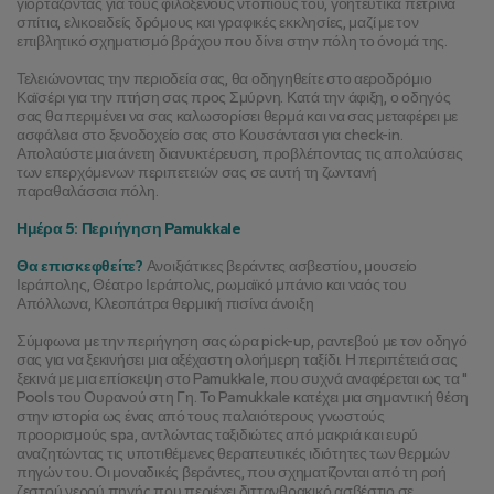
γιορτάζοντας για τους φιλόξενους ντόπιους του, γοητευτικά πέτρινα 
σπίτια, ελικοειδείς δρόμους και γραφικές εκκλησίες, μαζί με τον 
επιβλητικό σχηματισμό βράχου που δίνει στην πόλη το όνομά της.
Τελειώνοντας την περιοδεία σας, θα οδηγηθείτε στο αεροδρόμιο 
Καϊσέρι για την πτήση σας προς Σμύρνη. Κατά την άφιξη, ο οδηγός 
σας θα περιμένει να σας καλωσορίσει θερμά και να σας μεταφέρει με 
ασφάλεια στο ξενοδοχείο σας στο Κουσάντασι για check-in. 
Απολαύστε μια άνετη διανυκτέρευση, προβλέποντας τις απολαύσεις 
των επερχόμενων περιπετειών σας σε αυτή τη ζωντανή 
παραθαλάσσια πόλη.
Ημέρα 5: Περιήγηση Pamukkale
Θα επισκεφθείτε?
 Ανοιξιάτικες βεράντες ασβεστίου, μουσείο 
Ιεράπολης, Θέατρο Ιεράπολις, ρωμαϊκό μπάνιο και ναός του 
Απόλλωνα, Κλεοπάτρα θερμική πισίνα άνοιξη
Σύμφωνα με την περιήγηση σας ώρα pick-up, ραντεβού με τον οδηγό 
σας για να ξεκινήσει μια αξέχαστη ολοήμερη ταξίδι. Η περιπέτειά σας 
ξεκινά με μια επίσκεψη στο Pamukkale, που συχνά αναφέρεται ως τα " 
Pools του Ουρανού στη Γη. Το Pamukkale κατέχει μια σημαντική θέση 
στην ιστορία ως ένας από τους παλαιότερους γνωστούς 
προορισμούς spa, αντλώντας ταξιδιώτες από μακριά και ευρύ 
αναζητώντας τις υποτιθέμενες θεραπευτικές ιδιότητες των θερμών 
πηγών του. Οι μοναδικές βεράντες, που σχηματίζονται από τη ροή 
ζεστού νερού πηγής που περιέχει διττανθρακικό ασβέστιο σε 