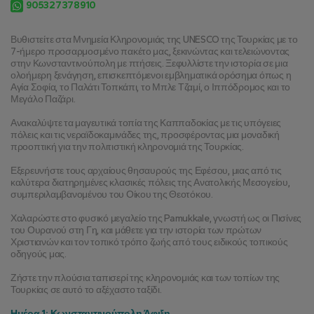
905327378910
Βυθιστείτε στα Μνημεία Κληρονομιάς της UNESCO της Τουρκίας με το 
7-ήμερο προσαρμοσμένο πακέτο μας, ξεκινώντας και τελειώνοντας 
στην Κωνσταντινούπολη με πτήσεις. Ξεφυλλίστε την ιστορία σε μια 
ολοήμερη ξενάγηση, επισκεπτόμενοι εμβληματικά ορόσημα όπως η 
Αγία Σοφία, το Παλάτι Τοπκάπι, το Μπλε Τζαμί, ο Ιππόδρομος και το 
Μεγάλο Παζάρι.
Ανακαλύψτε τα μαγευτικά τοπία της Καππαδοκίας με τις υπόγειες 
πόλεις και τις νεραϊδοκαμινάδες της, προσφέροντας μια μοναδική 
προοπτική για την πολιτιστική κληρονομιά της Τουρκίας.
Εξερευνήστε τους αρχαίους θησαυρούς της Εφέσου, μιας από τις 
καλύτερα διατηρημένες κλασικές πόλεις της Ανατολικής Μεσογείου, 
συμπεριλαμβανομένου του Οίκου της Θεοτόκου.
Χαλαρώστε στο φυσικό μεγαλείο της Pamukkale, γνωστή ως οι Πισίνες 
του Ουρανού στη Γη, και μάθετε για την ιστορία των πρώτων 
Χριστιανών και τον τοπικό τρόπο ζωής από τους ειδικούς τοπικούς 
οδηγούς μας.
Ζήστε την πλούσια ταπισερί της κληρονομιάς και των τοπίων της 
Τουρκίας σε αυτό το αξέχαστο ταξίδι.
Ημέρα 1: Κωνσταντινούπολη Άφιξη