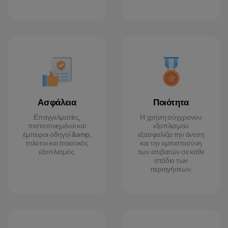
Ασφάλεια
Ποιότητα
Επαγγελματίες,
Η χρήση σύγχρονου
πιστοποιημένοι και
εξοπλισμού
έμπειροι οδηγοί &amp;
εξασφαλίζει την άνεση
πιλότοι και ποιοτικός
και την εμπιστοσύνη
εξοπλισμός.
των επιβατών σε κάθε
στάδιο των
περιηγήσεων.