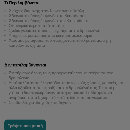
Τι Περιλαμβάνεται
2 νύχτες διαμονής στην Κωνσταντινούπολη
2 διανυκτερεύσεις διαμονής στο Κουσάντασι
2 διανυκτερεύσεις διαμονής στην Καππαδοκία
Οικονομικά αεροπορικά εισιτήρια
Σχέδιο γεύματος όπως περιγράφεται στο δρομολόγιο
Υπηρεσίες μεταφοράς από και προς αεροδρόμια
Χερσαίες μεταφορές που παρέχονται από κλιματιζόμενα, μη
καπνίζοντες οχήματα
Δεν περιλαμβάνονται
Εισιτήρια για όλους τους προορισμούς που αναφέρονται στο
δρομολόγιο.
Αυτό καλύπτει τα τέλη εισόδου σε ιστορικούς χώρους, μουσεία, και
άλλα αξιοθέατα, όπως ορίζεται στο δρομολόγιό σας. Τα ποτά με
γεύματα δεν περιλαμβάνονται στη συσκευασία. Μπορείτε να
αγοράσετε ποτά ξεχωριστά κατά τη διάρκεια του γεύματος.
Συμβουλές για οδηγούς και οδηγούς
Γράψτε μια κριτική