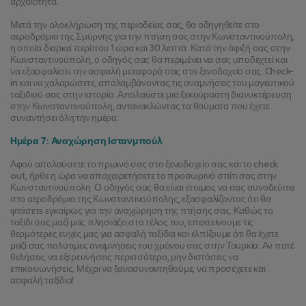
αρχαιότητα.
Μετά την ολοκλήρωση της περιοδείας σας, θα οδηγηθείτε στο 
αεροδρόμιο της Σμύρνης για την πτήση σας στην Κωνσταντινούπολη, 
η οποία διαρκεί περίπου 1 ώρα και 30 λεπτά. Κατά την άφιξή σας στην 
Κωνσταντινούπολη, ο οδηγός σας θα περιμένει να σας υποδεχτεί και 
να εξασφαλίσει την ασφαλή μεταφορά σας στο ξενοδοχείο σας. Check-
in και να χαλαρώσετε, απολαμβάνοντας τις αναμνήσεις του μαγευτικού 
ταξιδιού σας στην ιστορία. Απολαύστε μια ξεκούραστη διανυκτέρευση 
στην Κωνσταντινούπολη, αντανακλώντας τα θαύματα που έχετε 
συναντήσει όλη την ημέρα.
Ημέρα 7: Αναχώρηση Ιστανμπούλ
Αφού απολαύσετε το πρωινό σας στο ξενοδοχείο σας και το check 
out, ήρθε η ώρα να αποχαιρετήσετε το προσωρινό σπίτι σας στην 
Κωνσταντινούπολη. Ο οδηγός σας θα είναι έτοιμος να σας συνοδεύσει 
στο αεροδρόμιο της Κωνσταντινούπολης, εξασφαλίζοντας ότι θα 
φτάσετε εγκαίρως για την αναχώρηση της πτήσης σας. Καθώς το 
ταξίδι σας μαζί μας πλησιάζει στο τέλος του, επεκτείνουμε τις 
θερμότερες ευχές μας για ασφαλή ταξίδια και ελπίζουμε ότι θα έχετε 
μαζί σας πολύτιμες αναμνήσεις του χρόνου σας στην Τουρκία. Αν ποτέ 
θελήσεις να εξερευνήσεις περισσότερο, μην διστάσεις να 
επικοινωνήσεις. Μέχρι να ξανασυναντηθούμε, να προσέχετε και 
ασφαλή ταξίδια!