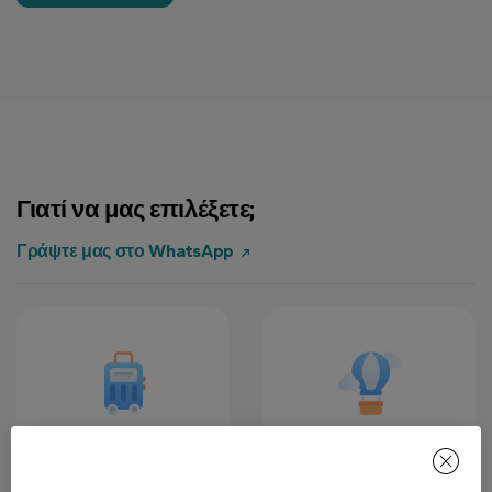
Γιατί να μας επιλέξετε;
Γράψτε μας στο WhatsApp
Εντυπώσεις για
Φωτεινό VIP
μια ζωή
όχημα &amp;