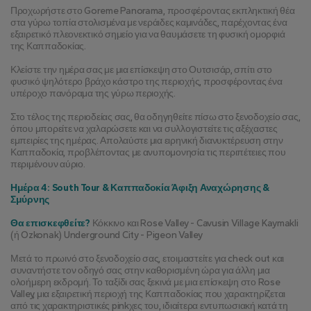
Προχωρήστε στο Goreme Panorama, προσφέροντας εκπληκτική θέα 
στα γύρω τοπία στολισμένα με νεράιδες καμινάδες, παρέχοντας ένα 
εξαιρετικό πλεονεκτικό σημείο για να θαυμάσετε τη φυσική ομορφιά 
της Καππαδοκίας.
Κλείστε την ημέρα σας με μια επίσκεψη στο Ουτσισάρ, σπίτι στο 
φυσικό ψηλότερο βράχο κάστρο της περιοχής, προσφέροντας ένα 
υπέροχο πανόραμα της γύρω περιοχής.
Στο τέλος της περιοδείας σας, θα οδηγηθείτε πίσω στο ξενοδοχείο σας, 
όπου μπορείτε να χαλαρώσετε και να συλλογιστείτε τις αξέχαστες 
εμπειρίες της ημέρας. Απολαύστε μια ειρηνική διανυκτέρευση στην 
Καππαδοκία, προβλέποντας με ανυπομονησία τις περιπέτειες που 
περιμένουν αύριο.
Ημέρα 4: South Tour & Καππαδοκία Άφιξη Αναχώρησης & 
Σμύρνης
Θα επισκεφθείτε?
 Κόκκινο και Rose Valley - Cavusin Village Kaymakli 
(ή Ozkonak) Underground City - Pigeon Valley
Μετά το πρωινό στο ξενοδοχείο σας, ετοιμαστείτε για check out και 
συναντήστε τον οδηγό σας στην καθορισμένη ώρα για άλλη μια 
ολοήμερη εκδρομή. Το ταξίδι σας ξεκινά με μια επίσκεψη στο Rose 
Valley, μια εξαιρετική περιοχή της Καππαδοκίας που χαρακτηρίζεται 
από τις χαρακτηριστικές pinkχες του, ιδιαίτερα εντυπωσιακή κατά τη 