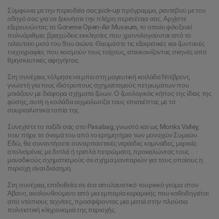
Σύμφωνα με την περιοδεία σας pick-up πρόγραμμα, ραντεβού με τον 
οδηγό σας για να ξεκινήσει την πλήρη περιπέτεια σας. Αρχίστε 
εξερευνώντας το Goreme Open-Air Museum, το οποίο φιλοξενεί 
πολυάριθμες βραχώδεις εκκλησίες που χρονολογούνται από το 
τελευταίο μισό του 9ου αιώνα. Θαυμάστε τις εξαιρετικές και ζωντανές 
τοιχογραφίες που κοσμούν τους τοίχους, απεικονίζοντας σκηνές από 
θρησκευτικές αφηγήσεις.
Στη συνέχεια, τόλμησε να μπει στη μαγευτική κοιλάδα Ντέβρεντ, 
γνωστή για τους ιδιότροπους σχηματισμούς πετρωμάτων που 
μοιάζουν με διάφορα σχήματα ζώων. Ο ζωολογικός κήπος της ίδιας της 
φύσης, αυτή η κοιλάδα αιχμαλωτίζει τους επισκέπτες με τα 
σουρεαλιστικά τοπία της.
Συνεχίστε το ταξίδι σας στο Pasabag, γνωστό και ως Monks Valley, 
που πήρε το όνομά του από το ερημητήριο των μοναχών Συμεών. 
Εδώ, θα συναντήσετε συναρπαστικές νεράιδες καμινάδες, μερικές 
στολισμένες με διπλά ή τριπλά πετρώματα, προκαλώντας τους 
μοναδικούς σχηματισμούς σε σχήμα μανιταριών για τους οποίους η 
περιοχή είναι διάσημη.
Στη συνέχεια, επιδοθείτε σε ένα απολαυστικό τουρκικό γεύμα στον 
Άβανο, ακολουθούμενο από μια εμπειρία κεραμικής που καθοδηγείται 
από ντόπιους τεχνίτες, προσφέροντας μια ματιά στην πλούσια 
πολιτιστική κληρονομιά της περιοχής.