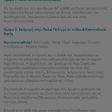
Με την άφιξή σας στο αεροδρόμιο IST ή SAW της Κωνσταντινούπολης, 
θα λάβετε ένα θερμό καλωσόρισμα και θα σας συνοδεύσουν στο 
ξενοδοχείο σας. Απολαύστε τη διανυκτέρευση σας στην 
Κωνσταντινούπολη.
Ημέρα 2: Εκδρομή στην Παλιά Πόλη με τα πόδια & Καππαδοκία 
Άφιξη
Θα επισκεφθείτε?
 Αγία Σοφία - Μπλε Τζαμί - Ανάκτορο Τοπκάπι - 
Ιππόδρομος - Μεγάλο Παζάρι
Αφού απολαύσετε το πρωινό και το check out, παρακαλούμε να 
πληρούν τον οδηγό σας στην καθορισμένη ώρα για την ολοήμερη 
περιοδεία σας. Η εξερεύνηση σας ξεκινά με την Αγία Σοφία, ένα 
μνημειώδες οικοδόμημα που κάποτε κατείχε τον τίτλο του 
μεγαλύτερου κτιρίου στη Γη, ξεπερνώντας ακόμα και τις Αιγυπτιακές 
Πυραμίδες και το Μεγάλο Τείχος της Κίνας. Κατά τη βυζαντινή εποχή, 
χρησίμευε ως η θρησκευτική καρδιά της πόλης.
Στη συνέχεια, ένα μεγάλο συγκρότημα που όχι μόνο χρησίμευε ως 
αυτοκρατορική κατοικία του Σουλτάνου αλλά λειτουργούσε και ως 
διοικητικός κόμβος της Οθωμανικής Αυτοκρατορίας για σχεδόν 
τέσσερις αιώνες.
Συνεχίστε το ταξίδι σας με μια επίσκεψη στον Ιππόδρομο, που 