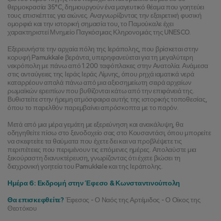
θερμοκρασία 35°C, δημιουργούν ένα μαγευτικό θέαμα που γοητεύει 
τους επισκέπτες για αιώνες. Αναγνωρίζοντας την εξαιρετική φυσική 
ομορφιά και την ιστορική σημασία του, το Παμούκαλε έχει 
χαρακτηριστεί Μνημείο Παγκόσμιας Κληρονομιάς της UNESCO.
Εξερευνήστε την αρχαία πόλη της Ιεράπολης, που βρίσκεται στην 
κορυφή Pamukkale βεράντα, υπερηφανεύεται για τη μεγαλύτερη 
νεκρόπολη με πάνω από 1.200 ταφόπλακες στην Ανατολία. Ανάμεσα 
στις ανταύγειες της Ιεράς Ιεράς Λίμνης, όπου ρηχά ιαματικά νερά 
καταρρέουν απαλά πάνω από μια αξιοσημείωτη σειρά αρχαίων 
ρωμαϊκών ερειπίων που βυθίζονται κάτω από την επιφάνειά της. 
Βυθιστείτε στην ήρεμη ατμόσφαιρα αυτής της ιστορικής τοποθεσίας, 
όπου το παρελθόν παρεμβαίνει απρόσκοπτα με το παρόν.
Μετά από μια μέρα γεμάτη με εξερεύνηση και ανακάλυψη, θα 
οδηγηθείτε πίσω στο ξενοδοχείο σας στο Κουσαντάσι, όπου μπορείτε 
να σκεφτείτε τα θαύματα που έχετε δει και να προβλέψετε τις 
περιπέτειες που περιμένουν τις επόμενες ημέρες. Απολαύστε μια 
ξεκούραστη διανυκτέρευση, γνωρίζοντας ότι έχετε βιώσει τη 
διαχρονική γοητεία του Pamukkale και της Ιεράπολης.
Ημέρα 6: Εκδρομή στην Έφεσο & Κωνσταντινούπολη
Θα επισκεφθείτε?
 Έφεσος - Ο Ναός της Αρτέμιδος - Ο Οίκος της 
Θεοτόκου