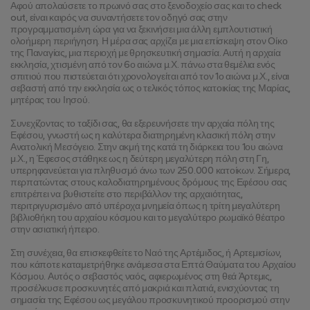
Αφού απολαύσετε το πρωινό σας στο ξενοδοχείο σας και το check 
out, είναι καιρός να συναντήσετε τον οδηγό σας στην 
προγραμματισμένη ώρα για να ξεκινήσει μια άλλη εμπλουτιστική 
ολοήμερη περιήγηση. Η μέρα σας αρχίζει με μια επίσκεψη στον Οίκο 
της Παναγίας, μια περιοχή με θρησκευτική σημασία. Αυτή η αρχαία 
εκκλησία, χτισμένη από τον 6ο αιώνα μ.Χ. πάνω στα θεμέλια ενός 
σπιτιού που πιστεύεται ότι χρονολογείται από τον 1ο αιώνα μ.Χ., είναι 
σεβαστή από την εκκλησία ως ο τελικός τόπος κατοικίας της Μαρίας, 
μητέρας του Ιησού.
Συνεχίζοντας το ταξίδι σας, θα εξερευνήσετε την αρχαία πόλη της 
Εφέσου, γνωστή ως η καλύτερα διατηρημένη κλασική πόλη στην 
Ανατολική Μεσόγειο. Στην ακμή της κατά τη διάρκεια του 1ου αιώνα 
μ.Χ., η Έφεσος στάθηκε ως η δεύτερη μεγαλύτερη πόλη στη Γη, 
υπερηφανεύεται για πληθυσμό άνω των 250.000 κατοίκων. Σήμερα, 
περπατώντας στους καλοδιατηρημένους δρόμους της Εφέσου σας 
επιτρέπει να βυθιστείτε στο περιβάλλον της αρχαιότητας, 
περιτριγυρισμένο από υπέροχα μνημεία όπως η τρίτη μεγαλύτερη 
βιβλιοθήκη του αρχαίου κόσμου και το μεγαλύτερο ρωμαϊκό θέατρο 
στην ασιατική ήπειρο.
Στη συνέχεια, θα επισκεφθείτε το Ναό της Αρτέμιδος, ή Αρτεμισίων, 
που κάποτε καταμετρήθηκε ανάμεσα στα Επτά Θαύματα του Αρχαίου 
Κόσμου. Αυτός ο σεβαστός ναός, αφιερωμένος στη θεά Άρτεμις, 
προσέλκυσε προσκυνητές από μακριά και πλατιά, ενισχύοντας τη 
σημασία της Εφέσου ως μεγάλου προσκυνητικού προορισμού στην 