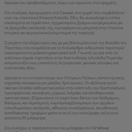
διάρκεια του ηλιοβασιλέματος, λόγω των ορυκτών στον ψαμμίτη.
Στη συνέχεια, προχωρήστε στο Cavusin, ένα χωριό που περιβάλλεται 
από την επεκτατική Κόκκινη Κοιλάδα. Εδώ, θα ανακαλύψετε σπίτια 
σκαλισμένα σε τεράστιους σχηματισμούς βράχων και φημισμένα για 
τις βραχώδεις εκκλησίες της, προσφέροντας μια ματιά στην πλούσια 
ιστορική και αρχιτεκτονική κληρονομιά της περιοχής.
Συνεχίστε την εξερεύνηση σας με μια βόλτα μέσα από την Κοιλάδα του 
Περιστέρι, που ονομάζεται για τα πολυάριθμα ανθρώπινα περιστέρια 
σκαλισμένα στο μαλακό ηφαιστειακό tuff. Γνωστό ως ένα από τα 
καλύτερα σημεία περιπάτου στην Καππαδοκία, η Κοιλάδα Περιστέρι 
αντιμετωπίζει τους επισκέπτες σε μαγευτικές φυσικές απόψεις και 
πολιτιστικές ιδέες.
Διασχίστε τον υπόγειο κόσμο των Υπόγειων Πόλεων, κάποτε ζωτικής 
σημασίας καταφύγια για χιλιάδες Χριστιανούς. Οι αξιόλογοι αυτοί 
οικισμοί έπαιξαν καθοριστικό ρόλο στην ανάπτυξη του Χριστιανισμού, 
προσφέροντας καταφύγιο, χώρους λατρείας και αποθηκευτικές 
εγκαταστάσεις. Εξερευνήστε το περίπλοκο δίκτυο των διαδρόμων, 
θαλάμων, και περάσματα, συμπεριλαμβανομένων των αρχαίων 
υπνοδωματίων, εκκλησίες, αίθουσες συνεδριάσεων, και αίθουσες 
αποθήκευσης τροφίμων μέσα σε αυτή την οκταώροφη πόλη που 
εκτείνεται 30 χιλιόμετρα.
Στη συνέχεια, η περιήγηση σας σας μεταφέρει στο Ortahisar, 