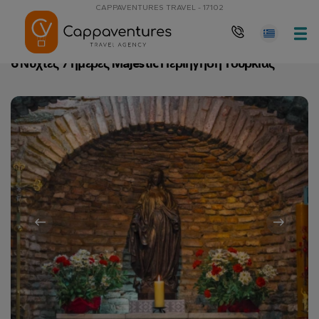
CAPPAVENTURES TRAVEL - 17102
Αρχική Σελίδα
6 Νύχτες 7 ημέρες Majestic Περιήγηση Τουρκίας
6 Νύχτες 7 ημέρες Majestic Περιήγηση Τουρκίας