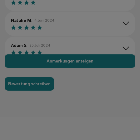
Natalie M.
4 Juni 2024
Adam S.
25 Juli 2024
Anmerkungen anzeigen
Emily F.
11 Juli 2024
Bewertung schreiben
Timothy W.
10 Juli 2024
Jessica R.
6 August 2024