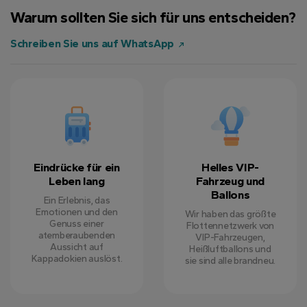
Mark L.
7 August 2024
Warum sollten Sie sich für uns entscheiden?
Schreiben Sie uns auf WhatsApp
Sarah P.
5 September 2024
Eindrücke für ein
Helles VIP-
Leben lang
Fahrzeug und
Ballons
Ein Erlebnis, das
Emotionen und den
Wir haben das größte
Genuss einer
Flottennetzwerk von
atemberaubenden
VIP-Fahrzeugen,
Aussicht auf
Heißluftballons und
Kappadokien auslöst.
sie sind alle brandneu.