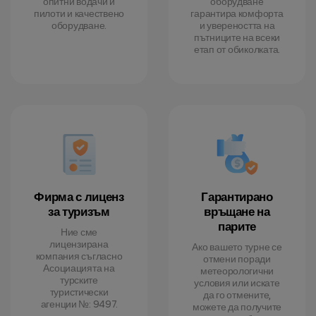
опитни водачи и
оборудване
пилоти и качествено
гарантира комфорта
оборудване.
и увереността на
пътниците на всеки
етап от обиколката.
Фирма с лиценз
Гарантирано
за туризъм
връщане на
парите
Ние сме
лицензирана
Ако вашето турне се
компания съгласно
отмени поради
Асоциацията на
метеорологични
турските
условия или искате
туристически
да го отмените,
агенции №: 9497.
можете да получите