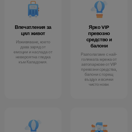
Впечатления за
Ярко VIP
цял живот
превозно
средство и
Изживяване, което
балони
дава заряд от
емоции и наслада от
Разполагаме с най-
невероятна гледка
голямата мрежа от
към Кападокия.
автопаркове от VIP
превозни средства,
балони с горещ
въздух и всички
чисто нови.