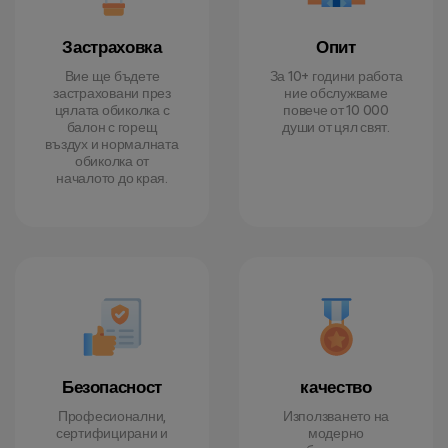
Застраховка
Опит
Вие ще бъдете
За 10+ години работа
застраховани през
ние обслужваме
цялата обиколка с
повече от 10 000
балон с горещ
души от цял свят.
въздух и нормалната
обиколка от
началото до края.
Безопасност
качество
Професионални,
Използването на
сертифицирани и
модерно