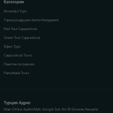
Категории
Истанбул Турс
Горещ въздушен балон Кападокия
Red Tour Cappadocia
Green Tour Cappadocia
Ефес Турс
Cappodocia Tours
Пакетни пътувания
Pamukkale Tours
Турция Адрес
Main Office:
Aydınlı Mah. Güngör Sok. No:18 Göreme, Nevşehir