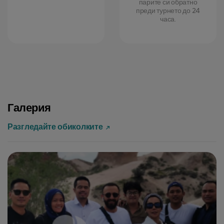
парите си обратно
преди турнето до 24
часа.
Галерия
Разгледайте обиколките