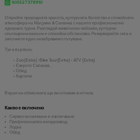
905327378910
Открийте природната красота, културната богатство и спокойната 
атмосфера на Масукие & Сапанка с нашето професионално 
курирано турне. Разгледай живописни пейзажи, културни 
скъпоценни камъни и спокойна обстановка. Резервирайте сега и 
започнете едно незабравимо пътуване.
Тук е въртене;
Zoo(Extra) -Bike Tour(Extra) - ATV (Extra)
Езерото Сапанка.
Обяд
Картепе
В края на обиколката ще ви оставим в хотела.
Какво е включено
Сервиз за наемане и изключване
Професионален екскурзовод
Лодка
Обяд