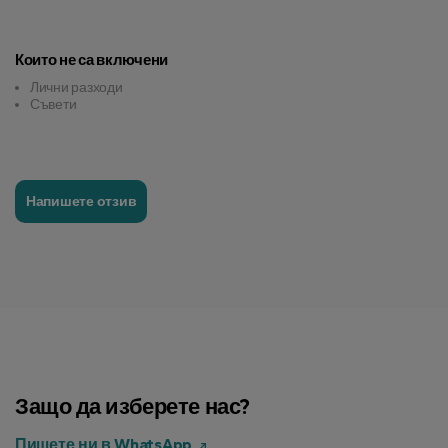
Които не са включени
Лични разходи
Съвети
Напишете отзив
Защо да изберете нас?
Пишете ни в WhatsApp