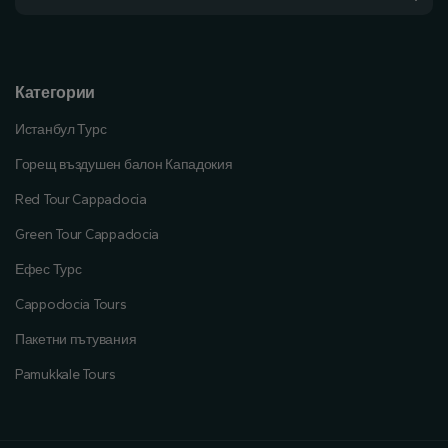
Категории
Истанбул Турс
Горещ въздушен балон Кападокия
Red Tour Cappadocia
Green Tour Cappadocia
Ефес Турс
Cappodocia Tours
Пакетни пътувания
Pamukkale Tours