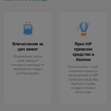
Впечатления за
Ярко VIP
цял живот
превозно
средство и
Изживяване, което
балони
дава заряд от
емоции и наслада от
Разполагаме с най-
невероятна гледка
голямата мрежа от
към Кападокия.
автопаркове от VIP
превозни средства,
балони с горещ
въздух и всички
чисто нови.