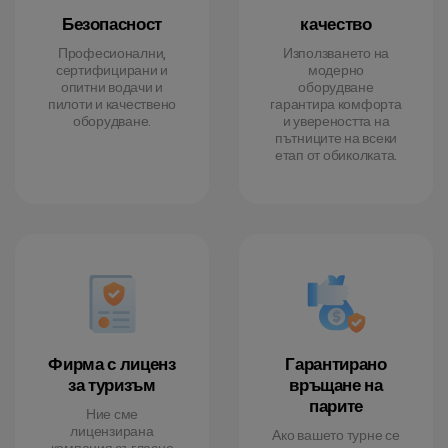
Безопасност
качество
Професионални,
Използването на
сертифицирани и
модерно
опитни водачи и
оборудване
пилоти и качествено
гарантира комфорта
оборудване.
и увереността на
пътниците на всеки
етап от обиколката.
Фирма с лиценз
Гарантирано
за туризъм
връщане на
парите
Ние сме
лицензирана
Ако вашето турне се