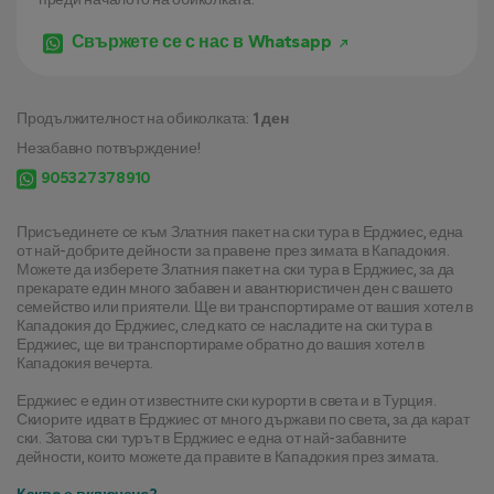
Свържете се с нас в Whatsapp
Продължителност на обиколката:
1 ден
Незабавно потвърждение!
905327378910
Присъединете се към Златния пакет на ски тура в Ерджиес, една 
от най-добрите дейности за правене през зимата в Кападокия. 
Можете да изберете Златния пакет на ски тура в Ерджиес, за да 
прекарате един много забавен и авантюристичен ден с вашето 
семейство или приятели. Ще ви транспортираме от вашия хотел в 
Кападокия до Ерджиес, след като се насладите на ски тура в 
Ерджиес, ще ви транспортираме обратно до вашия хотел в 
Кападокия вечерта.
Ерджиес е един от известните ски курорти в света и в Турция. 
Скиорите идват в Ерджиес от много държави по света, за да карат 
ски. Затова ски турът в Ерджиес е една от най-забавните 
дейности, които можете да правите в Кападокия през зимата.