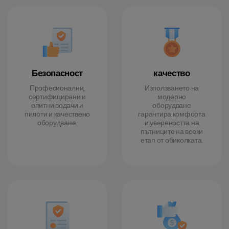
Безопасност
качество
Професионални,
Използването на
сертифицирани и
модерно
опитни водачи и
оборудване
пилоти и качествено
гарантира комфорта
оборудване.
и увереността на
пътниците на всеки
етап от обиколката.