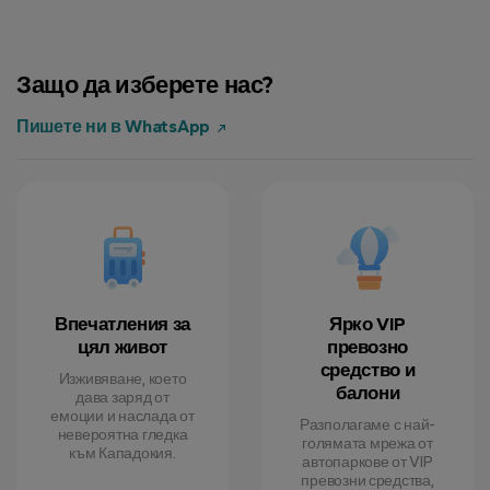
Защо да изберете нас?
Пишете ни в WhatsApp
Впечатления за
Ярко VIP
цял живот
превозно
средство и
Изживяване, което
балони
дава заряд от
емоции и наслада от
Разполагаме с най-
невероятна гледка
голямата мрежа от
към Кападокия.
автопаркове от VIP
превозни средства,