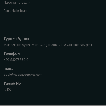
Пакетни пътувания
Pamukkale Tours
Турция Адрес
Main Office:
Aydınlı Mah. Güngör Sok. No:18 Göreme, Nevşehir
Телефон
+90 5327378910
поща
book@cappaventures.com
Tursab No
17102