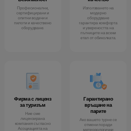
Професионални,
Използването на
сертифицирани и
модерно
опитни водачи и
оборудване
пилоти и качествено
гарантира комфорта
оборудване.
и увереността на
пътниците на всеки
етап от обиколката.
Фирма с лиценз
Гарантирано
за туризъм
връщане на
парите
Ние сме
лицензирана
Ако вашето турне се
компания съгласно
отмени поради
Асоциацията на
метеорологични