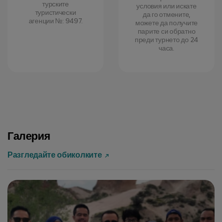
турските
условия или искате
туристически
да го отмените,
агенции №: 9497.
можете да получите
парите си обратно
преди турнето до 24
часа.
Галерия
Разгледайте обиколките