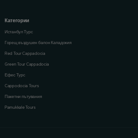
Категории
Истанбул Турс
Горещ въздушен балон Кападокия
Red Tour Cappadocia
Green Tour Cappadocia
Ефес Турс
Cappodocia Tours
Пакетни пътувания
Pamukkale Tours