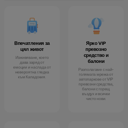
Впечатления за
Ярко VIP
цял живот
превозно
средство и
Изживяване, което
балони
дава заряд от
емоции и наслада от
Разполагаме с най-
невероятна гледка
голямата мрежа от
към Кападокия.
автопаркове от VIP
превозни средства,
балони с горещ
въздух и всички
чисто нови.