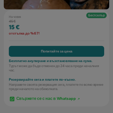
Бестселър
На човек
45 €
15 €
отстъпка до %67!
Попитайте за цена
Безплатно анулиране и възстановяване на сума.
Турът може да бъде отменен до 24 часа преди началния
час.
Резервирайте сега и платете по-късно.
Направете своята резервация сега, платете по всяко време
преди началото на обиколката.
Свържете се с нас в Whatsapp