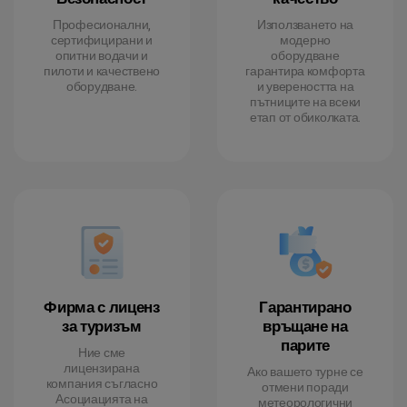
Професионални,
Използването на
сертифицирани и
модерно
опитни водачи и
оборудване
пилоти и качествено
гарантира комфорта
оборудване.
и увереността на
пътниците на всеки
етап от обиколката.
Фирма с лиценз
Гарантирано
за туризъм
връщане на
парите
Ние сме
лицензирана
Ако вашето турне се
компания съгласно
отмени поради
Асоциацията на
метеорологични