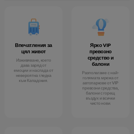
Впечатления за
Ярко VIP
цял живот
превозно
средство и
Изживяване, което
балони
дава заряд от
емоции и наслада от
Разполагаме с най-
невероятна гледка
голямата мрежа от
към Кападокия.
автопаркове от VIP
превозни средства,
балони с горещ
въздух и всички
чисто нови.