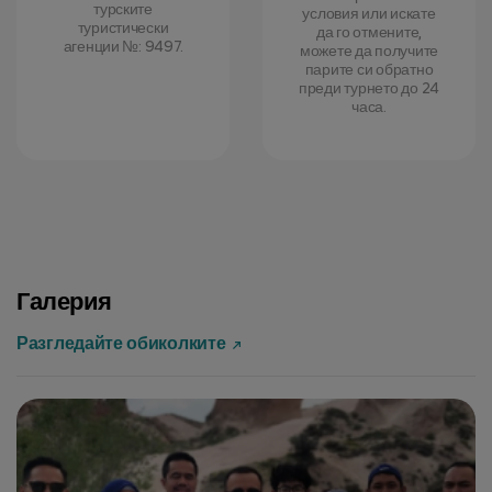
турските
условия или искате
туристически
да го отмените,
агенции №: 9497.
можете да получите
парите си обратно
преди турнето до 24
часа.
Галерия
Разгледайте обиколките