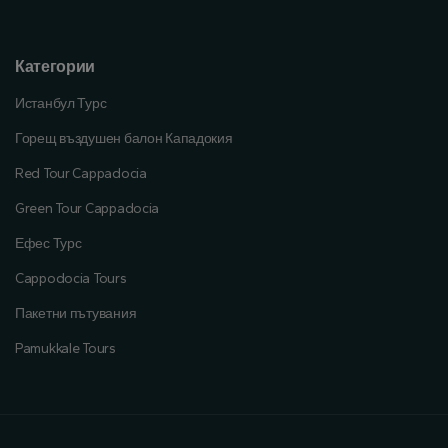
Категории
Истанбул Турс
Горещ въздушен балон Кападокия
Red Tour Cappadocia
Green Tour Cappadocia
Ефес Турс
Cappodocia Tours
Пакетни пътувания
Pamukkale Tours