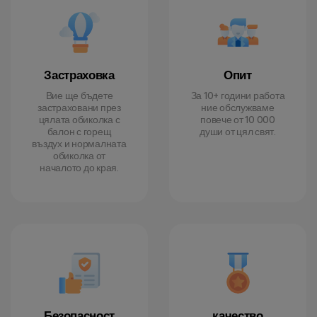
Застраховка
Опит
Вие ще бъдете
За 10+ години работа
застраховани през
ние обслужваме
цялата обиколка с
повече от 10 000
балон с горещ
души от цял свят.
въздух и нормалната
обиколка от
началото до края.
Безопасност
качество